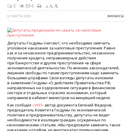
0
884
02 МАРТА 2009
ФИНАНСЫ
Депутаты Госдумы считают, что необходимо смягчить
уголовное наказание за налоговые преступления. Равно
как и за незаконное предпринимательство, незаконное
получение кредита, неправомерные действия
при банкротстве и другие преступления
«
в сфере
экономической деятельности». По мнению законодателей,
лишение свободы по таким преступлениям надо заменить
большими штрафами. Свои взгляды депутаты изложили
в заявлении Госдумы
«
О действиях Правительства РФ,
направленных на оздоровление ситуации в финансовом
секторе и отдельных отраслях экономики», который
направили в кабинет министров на минувшей неделе.
Как сообщил
«
УНП»
автор документа Евгений Федоров,
председатель Комитета Госдумы по экономической
политике и предпринимательству, депутаты не видят
необходимости в изоляции граждан, осужденных по
«
экономическим» статьям.
«
Мы предложили заменять такое
наказание штрафом, но многократно превышающим