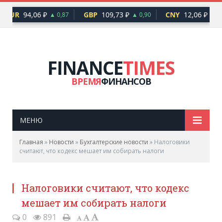
EUR
94,06 ₽
GBP
109,73 ₽
CNY
12,06 ₽
▲ 0,87
▲ 0,90
▲ 0,
FINANCE
TIMES
ВРЕМЯ
ФИНАНСОВ
МЕНЮ
Главная
»
Новости
»
Бухгалтерские новости
»
Налоговики
считают, что кодекс мешает им собирать налоги
Налоговики считают, что кодекс
мешает им собирать налоги
0
891