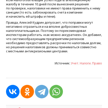
если налогоплательщик успел подать апелляционную
жалобу в течение 10 дней после вынесения решения
по проверке, налоговики не имеют права применить к нему
санкции
(
то есть заблокировать счета компании
и начислить ей штрафы и пени).
Правда, Алексей Кудрин допускает, что поправки могут
негативно отразиться и на вполне добросовестных
налогоплательщиках. Поэтому он порекомендовал
инспекторам работать
«
как можно аккуратнее». Он добавил,
что системообразующим предприятиям регионов
необходимо предоставлять рассрочки по налоговым долгам,
но решения налоговиков должны приниматься совместно
с местными антикризисными центрами.
Источник:
Учет. Налоги. Право