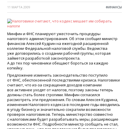
11 МАРТА 2009
ФИНАНСЫ
Минфин и ФНС планируют ужесточить процедуры
налогового администрирования. Об этом сообщил министр
финансов Алексей Кудрин на ежегодной расширенной
коллегии Федеральной налоговой службы. Ведомства
уже договорились о создании рабочей группы, которая
займется разработкой законопроекта.
А до тех пор чиновники обещают бороться за каждую
копейку.
Предложение изменить законодательство поступило
от ФНС, обеспокоенной последствиями кризиса. Налоговики
считают, что из-за сокращения доходов компании
все активнее уходят от налогов, поэтому законы теперь
должны стать более строгими. Минфин согласился
рассмотреть эти предложения. По словам Алексея Кудрина,
изменения Налогового кодекса в последние годы вводились
в угоду бизнесу и значительно сократили возможности
проверок налоговиков. Теперь министерство совместно
с налоговиками будет разрабатывать меры, расширяющие
возможности ФНС. Подробности министр сообщать не стал,
упомянув лишь, что все предложения будут представлены