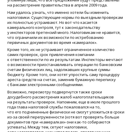
на рассмотрение правительства в апреле 2009 года.
Нам удалось узнать, что именно хотели бы изменить
налоговики. Существующие нормы по выездным проверкам
их полностью устраивают. Но вот что касается
камерального контроля, тут к законодательству
у инспекторов претензий много. Налоговикам не нравится,
что ограничили их возможности по истребованию
первичных документов во время
«
камералок».
Кроме того, их не устраивает ограниченное количество
самих проверок, срок привлечения компании
к ответственности по их результатам. Инспекторы мечтают
о возможности приостанавливать операции по банковским
счетам физиче­ских лиц, задолжавших крупные суммы
бюджету. Кроме того, они хотят упростить саму процедуру
ареста средств на счетах, заменив бумажную переписку
с банками электронными сообщениями.
Возможно, пересмотру подвергнутся также сроки
досудебного рассмотрения жалоб налогоплательщиков
на результаты проверок. Напомним, еще в июле прошлого
года глава налоговой службы пожаловался на то,
что его подчиненные физически не смогут уложиться в сроки
из-за своей перегруженности
(
хотя вот проверять больше
документов при
«
камералках» они
как-то
собираются
успевать). Между тем, сетуют налоговики,