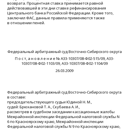
возврата. Процентная ставка принимается равной
действовавшей в эти дни ставке рефинансирования
Центрального банка Российской Федерации. Кроме того,
заключил ФАС, данные правила применяются также
в отношении пеней.
Федеральный арбитражный суд Восточно-Сибирского округа
П о с т, а н о в л е н и е № А33-10307/08-Ф02-515/09, А33-
10307/08-Ф02-1103/09, А33-10307/08-Ф02-1104/09
26.03.2009
Федеральный арбитражный суд Восточно-Сибирского округа
в составе:
председательствующего судьи Юдиной Н. М.,
судей: Брюхановой Т. А., Скубаева А. И.,
рассмотрев в судебном заседании кассационные жалобы
Межрайонной инспекции Федеральной налоговой службы N
6 по Красноярскому краю, Межрайонной инспекции
Федеральной налоговой службы N 9 по Красноярскому краю,