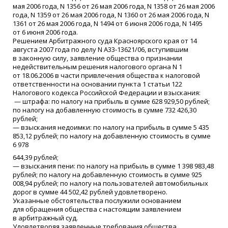
мая 2006 года, N 1356 от 26 мая 2006 года, N 1358 от 26 мая 2006
года, N 1359 от 26 мая 2006 года, N 1360 от 26 мая 2006 года, N
1361 от 26 мая 2006 года, N 1494 от 6 июня 2006 года, N 1495
от 6 июня 2006 года.
Решением Арбитражного суда Красноярского края от 14
августа 2007 года по делу N А33-13621/06, вступившим
в законную силу, заявление общества о признании
недействительным решения налогового органа N 1
от 18.06.2006 в части привлечения общества к налоговой
ответственности на основании пункта 1 статьи 122
Налогового кодекса Российской Федерации и взыскания:
— штрафа: по налогу на прибыль в сумме 628 929,50 рублей;
по налогу на добавленную стоимость в сумме 732 426,30
рублей;
— взыскания недоимки: по налогу на прибыль в сумме 5 435
853,12 рублей; по налогу на добавленную стоимость в сумме
6 978
644,39 рублей;
— взыскания пени: по налогу на прибыль в сумме 1 398 983,48
рублей; по налогу на добавленную стоимость в сумме 925
008,94 рублей; по налогу на пользователей автомобильных
дорог в сумме 44 502,42 рублей удовлетворено.
Указанные обстоятельства послужили основанием
для обращения общества с настоящим заявлением
в арбитражный суд.
Удовлетворяя заявленные требования общества,