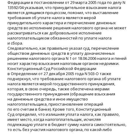
Федерации в постановлении от 29 марта 2005 года по делу N
13592/04 указывая, что принудительное взыскание налога
является длящимся процессом, пояснил, что выставление
требования об уплате налога является мерой
принудительного характера и перечисление денежных
средств во исполнение решения налогового органа не может
рассматриваться как добровольное исполнение
налогоплательщиком обязанностей по уплате налога
и сбора.
Следовательно, как правильно указал суд, перечисление
обществом денежных средств в уплату доначисленных
решением налогового органа N 1 от 18.06.2006 налога и пеней
носит характер взыскания налоговым органом недоимки.
Конституционный Суд Российской Федерации
в Определении от 27 декабря 2005 года N 503-О также
подчеркнул, что требование налогового органа об уплате
налога является мерой государственного принуждения,
которая, в свою очередь, также обеспечена мерами
государственного принуждения
(
обращение взыскания
на денежные средства и иное имущество
налогоплательщика, приостановление операций
по его счетам в банке). Кроме того, Конституционный
Суд определил, что излишняя уплата налога, как правило,
имеет место, когда налогоплательщик, исчисляя
подлежащую уплате в бюджет сумму налога самостоятельно,
то есть без участия налогового органа, по какой-либо