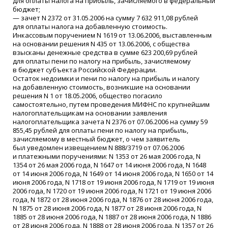
для оплаты налога на прибыль, зачисляемого в федеральный
бюджет;
— зачет N 2372 от 31.05.2006 на сумму 7 632 911,08 рублей
для оплаты налога на добавленную стоимость.
Инкассовым поручением N 1619 от 13.06.2006, выставленным
на основании решения N 435 от 13.06.2006, с общества
взысканы денежные средства в сумме 623 200,69 рублей
для оплаты пени по налогу на прибыль, зачисляемому
в бюджет субъекта Российской Федерации.
Остаток недоимки и пени по налогу на прибыль и налогу
на добавленную стоимость, возникшие на основании
решения N 1 от 18.05.2006, общество погасило
самостоятельно, путем проведения МИФНС по крупнейшим
налогоплательщикам на основании заявления
налогоплательщика зачета N 2376 от 07.06.2006 на сумму 59
855,45 рублей для оплаты пени по налогу на прибыль,
зачисляемому в местный бюджет, о чем заявитель
был уведомлен извещением N 888/3719 от 07.06.2006
и платежными поручениями: N 1353 от 26 мая 2006 года, N
1354 от 26 мая 2006 года, N 1647 от 14 июня 2006 года, N 1648
от 14 июня 2006 года, N 1649 от 14 июня 2006 года, N 1650 от 14
июня 2006 года, N 1718 от 19 июня 2006 года, N 1719 от 19 июня
2006 года, N 1720 от 19 июня 2006 года, N 1721 от 19 июня 2006
года, N 1872 от 28 июня 2006 года, N 1876 от 28 июня 2006 года,
N 1875 от 28 июня 2006 года, N 1877 от 28 июня 2006 года, N
1885 от 28 июня 2006 года, N 1887 от 28 июня 2006 года, N 1886
от 28 июня 2006 года, N 1888 от 28 июня 2006 года, N 1357 от 26