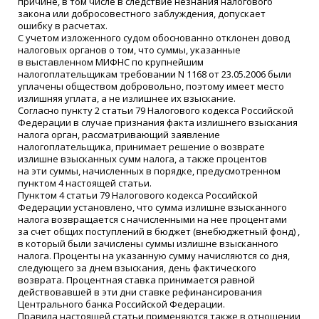
причине, в том числе в следствие незнания налогового
закона или добросовестного заблуждения, допускает
ошибку в расчетах.
С учетом изложенного судом обоснованно отклонен довод
налоговых органов о том, что суммы, указанные
в выставленном МИФНС по крупнейшим
налогоплательщикам требовании N 1168 от 23.05.2006 были
уплачены обществом добровольно, поэтому имеет место
излишняя уплата, а не излишнее их взыскание.
Согласно пункту 2 статьи 79 Налогового кодекса Российской
Федерации в случае признания факта излишнего взыскания
налога орган, рассматривающий заявление
налогоплательщика, принимает решение о возврате
излишне взысканных сумм налога, а также процентов
на эти суммы, начисленных в порядке, предусмотренном
пунктом 4 настоящей статьи.
Пунктом 4 статьи 79 Налогового кодекса Российской
Федерации установлено, что сумма излишне взысканного
налога возвращается с начисленными на нее процентами
за счет общих поступлений в бюджет
(
внебюджетный фонд) ,
в который были зачислены суммы излишне взысканного
налога. Проценты на указанную сумму начисляются со дня,
следующего за днем взыскания, день фактического
возврата. Процентная ставка принимается равной
действовавшей в эти дни ставке рефинансирования
Центрального банка Российской Федерации.
Правила настоящей статьи применяются также в отношении