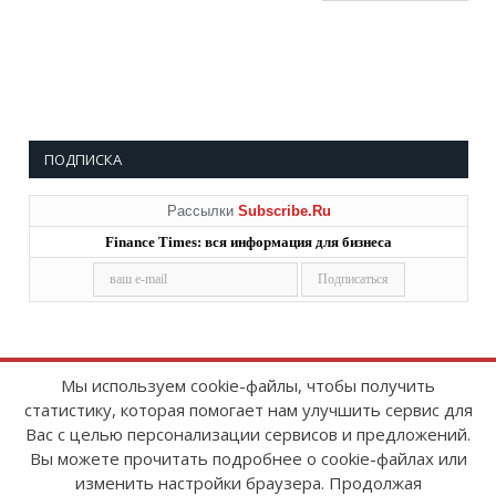
ПОДПИСКА
Рассылки
Subscribe.Ru
Finance Times: вся информация для бизнеса
Мы используем cookie-файлы, чтобы получить
статистику, которая помогает нам улучшить сервис для
Copyright © 2008-2026
FinanceTimes
Вас с целью персонализации сервисов и предложений.
Зарегистрировано в Роскомнадзоре
Вы можете прочитать подробнее о cookie-файлах или
Свидетельство о регистрации СМИ:
изменить настройки браузера. Продолжая
серия Эл № ФС77-86300 от 10 ноября 2023 г