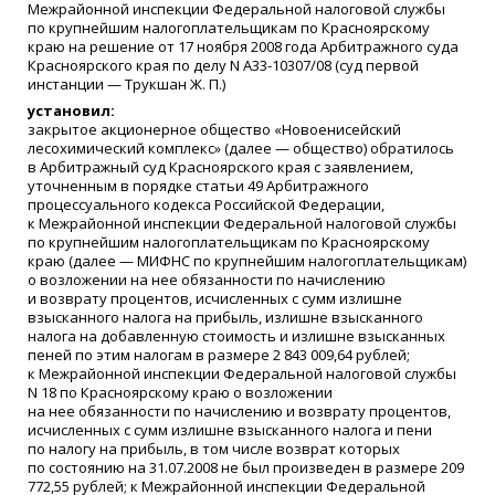
Межрайонной инспекции Федеральной налоговой службы
по крупнейшим налогоплательщикам по Красноярскому
краю на решение от 17 ноября 2008 года Арбитражного суда
Красноярского края по делу N А33-10307/08
(
суд первой
инстанции — Трукшан Ж. П.)
установил:
закрытое акционерное общество
«
Новоенисейский
лесохимический комплекс»
(
далее — общество) обратилось
в Арбитражный суд Красноярского края с заявлением,
уточненным в порядке статьи 49 Арбитражного
процессуального кодекса Российской Федерации,
к Межрайонной инспекции Федеральной налоговой службы
по крупнейшим налогоплательщикам по Красноярскому
краю
(
далее — МИФНС по крупнейшим налогоплательщикам)
о возложении на нее обязанности по начислению
и возврату процентов, исчисленных с сумм излишне
взысканного налога на прибыль, излишне взысканного
налога на добавленную стоимость и излишне взысканных
пеней по этим налогам в размере 2 843 009,64 рублей;
к Межрайонной инспекции Федеральной налоговой службы
N 18 по Красноярскому краю о возложении
на нее обязанности по начислению и возврату процентов,
исчисленных с сумм излишне взысканного налога и пени
по налогу на прибыль, в том числе возврат которых
по состоянию на 31.07.2008 не был произведен в размере 209
772,55 рублей; к Межрайонной инспекции Федеральной