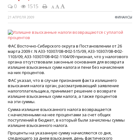
0
1515
21 АПРЕЛЯ 2009
ФИНАНСЫ
ФАС Восточно-Сибирского округа в Постановлении от 26
марта 2009 г. N А33-10307/08-Ф02-515/09, А33-10307/08-Ф02-
1103/09, А33-10307/08-Ф02-1104/09 признал, что у налогового
органа отсутствовали законные основания для возврата
излишне взысканных сумм налога и пени без начисления
на них процентов.
ФАС указал, что в случае признания факта излишнего
взыскания налога орган, рассматривающий заявление
налогоплательщика, принимает решение о возврате
излишне взысканных сумм налога, а также процентов
на эти суммы.
Сумма излишне взысканного налога возвращается
с начисленными на нее процентами за счет общих
поступлений в бюджет, в который были зачислены суммы
излишне взысканного налога.
Проценты на указанную сумму начисляются со дня,
следующего за днем взыскания, день фактического