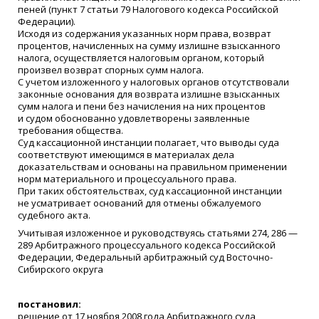
пеней
(
пункт 7 статьи 79 Налогового кодекса Российской
Федерации).
Исходя из содержания указанных норм права, возврат
процентов, начисленных на сумму излишне взысканного
налога, осуществляется налоговым органом, который
произвел возврат спорных сумм налога.
С учетом изложенного у налоговых органов отсутствовали
законные основания для возврата излишне взысканных
сумм налога и пени без начисления на них процентов
и судом обоснованно удовлетворены заявленные
требования общества.
Суд кассационной инстанции полагает, что выводы суда
соответствуют имеющимся в материалах дела
доказательствам и основаны на правильном применении
норм материального и процессуального права.
При таких обстоятельствах, суд кассационной инстанции
не усматривает оснований для отмены обжалуемого
судебного акта.
Учитывая изложенное и руководствуясь статьями 274, 286 —
289 Арбитражного процессуального кодекса Российской
Федерации, Федеральный арбитражный суд Восточно-
Сибирского округа
постановил:
решение от 17 ноября 2008 года Арбитражного суда