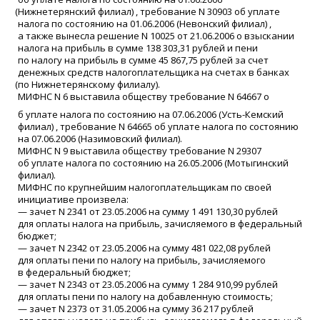
(
Нижнетерянский филиал) , требование N 30903 об уплате
налога по состоянию на 01.06.2006
(
Невонский филиал) ,
а также вынесла решение N 10025 от 21.06.2006 о взыскании
налога на прибыль в сумме 138 303,31 рублей и пени
по налогу на прибыль в сумме 45 867,75 рублей за счет
денежных средств налогоплательщика на счетах в банках
(
по Нижнетерянскому филиалу).
МИФНС N 6 выставила обществу требование N 64667 о
б уплате налога по состоянию на 07.06.2006
(
Усть-Кемский
филиал) , требование N 64665 об уплате налога по состоянию
на 07.06.2006
(
Назимовский филиал).
МИФНС N 9 выставила обществу требование N 29307
об уплате налога по состоянию на 26.05.2006
(
Мотыгинский
филиал).
МИФНС по крупнейшим налогоплательщикам по своей
инициативе произвела:
— зачет N 2341 от 23.05.2006 на сумму 1 491 130,30 рублей
для оплаты налога на прибыль, зачисляемого в федеральный
бюджет;
— зачет N 2342 от 23.05.2006 на сумму 481 022,08 рублей
для оплаты пени по налогу на прибыль, зачисляемого
в федеральный бюджет;
— зачет N 2343 от 23.05.2006 на сумму 1 284 910,99 рублей
для оплаты пени по налогу на добавленную стоимость;
— зачет N 2373 от 31.05.2006 на сумму 36 217 рублей