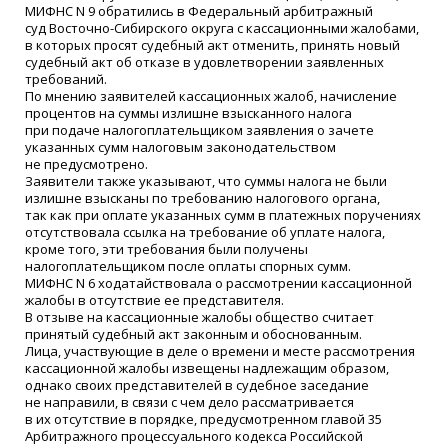
МИФНС N 9 обратились в Федеральный арбитражный
суд Восточно-Сибирского округа с кассационными жалобами,
в которых просят судебный акт отменить, принять новый
судебный акт об отказе в удовлетворении заявленных
требований.
По мнению заявителей кассационных жалоб, начисление
процентов на суммы излишне взысканного налога
при подаче налогоплательщиком заявления о зачете
указанных сумм налоговым законодательством
не предусмотрено.
Заявители также указывают, что суммы налога не были
излишне взысканы по требованию налогового органа,
так как при оплате указанных сумм в платежных поручениях
отсутствовала ссылка на требование об уплате налога,
кроме того, эти требования были получены
налогоплательщиком после оплаты спорных сумм.
МИФНС N 6 ходатайствовала о рассмотрении кассационной
жалобы в отсутствие ее представителя.
В отзыве на кассационные жалобы общество считает
принятый судебный акт законным и обоснованным.
Лица, участвующие в деле о времени и месте рассмотрения
кассационной жалобы извещены надлежащим образом,
однако своих представителей в судебное заседание
не направили, в связи с чем дело рассматривается
в их отсутствие в порядке, предусмотренном главой 35
Арбитражного процессуального кодекса Российской