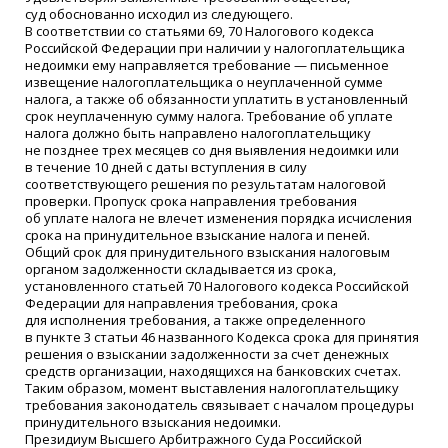
суд обоснованно исходил из следующего.
В соответствии со статьями 69, 70 Налогового кодекса
Российской Федерации при наличии у налогоплательщика
недоимки ему направляется требование — письменное
извещение налогоплательщика о неуплаченной сумме
налога, а также об обязанности уплатить в установленный
срок неуплаченную сумму налога. Требование об уплате
налога должно быть направлено налогоплательщику
не позднее трех месяцев со дня выявления недоимки или
в течение 10 дней с даты вступления в силу
соответствующего решения по результатам налоговой
проверки. Пропуск срока направления требования
об уплате налога не влечет изменения порядка исчисления
срока на принудительное взыскание налога и пеней.
Общий срок для принудительного взыскания налоговым
органом задолженности складывается из срока,
установленного статьей 70 Налогового кодекса Российской
Федерации для направления требования, срока
для исполнения требования, а также определенного
в пункте 3 статьи 46 названного Кодекса срока для принятия
решения о взыскании задолженности за счет денежных
средств организации, находящихся на банковских счетах.
Таким образом, момент выставления налогоплательщику
требования законодатель связывает с началом процедуры
принудительного взыскания недоимки.
Президиум Высшего Арбитражного Суда Российской