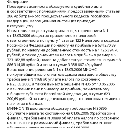
Федерации.
Проверив законность обжалуемого судебного акта
в соответствии с полномочиями, предоставленными статьей
286 Арбитражного процессуального кодекса Российской
Федерации, кассационная инстанция приходит
к следующему.
Из материалов дела усматривается, что решением N 1
от 18.05.2006 общество привлечено к налоговой
ответственности по пункту 1 статьи 122 Налогового кодекса
Российской Федерации по налогу на прибыль на 634 270,89
рублей, по налогу на добавленную стоимость на 1 126 394,70
рублей, а также доначислен налог на прибыль в размере 5
723 182,88 рублей, налог на добавленную стоимость в сумме 8
886 314,08 рублей и пени в сумме 3 358 667,49 рублей.
Во исполнение решения N 1 от 18.05.2006 МИФНС
по крупнейшим налогоплательщикам выставила обществу
требование N 1168 об уплате налога по состоянию
на 23.05.2006, а также вынесла решение N 435 от 13.06.2006
о взыскании пени по налогу на прибыль, зачисляемому
в бюджет субъекта Российской Федерации, в сумме 623
200,69 рублей за счет денежных средств налогоплательщика
на счетах в банках.
МИФНС N 18 выставила обществу требование N 30896
об уплате налога по состоянию на 01.06.2006
(
Хребтовский
филиал) , требование N 30899 об уплате налога по состоянию
на 01.06.2006
(
Гремучинский филиал) , требование N 30901
об уплате налога по состоянию на 01.06.2006