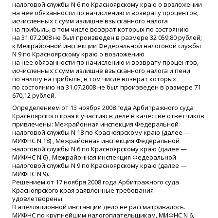
налоговой службы N 6 по Красноярскому краю о возложении
на нее обязанности по начислению и возврату процентов,
исчисленных с сумм излишне взысканного налога
на прибыль, в том числе возврат которых по состоянию
на 31.07.2008 не был произведен в размере 32 059,80 рублей;
к Межрайонной инспекции Федеральной налоговой службы
N 9 по Красноярскому краю о возложению
на нее обязанности по начислению и возврату процентов,
исчисленных с сумм излишне взысканного налога и пени
по налогу на прибыль, в том числе возврат которых
по состоянию на 31.07.2008 не был произведен в размере 71
670,12 рублей.
Определением от 13 ноября 2008 года Арбитражного суда
Красноярского края к участию в деле в качестве ответчиков
привлечены: Межрайонная инспекция Федеральной
налоговой службы N 18 по Красноярскому краю
(
далее —
МИФНС N 18) , Межрайонная инспекция Федеральной
налоговой службы N 6 по Красноярскому краю
(
далее —
МИФНС N 6) , Межрайонная инспекция Федеральной
налоговой службы N 9 по Красноярскому краю
(
далее —
МИФНС N 9).
Решением от 17 ноября 2008 года Арбитражного суда
Красноярского края заявленные требования
удовлетворены.
В апелляционной инстанции дело не рассматривалось.
МИФНС по крупнейшим налогоплательщикам, МИФНС N 6,