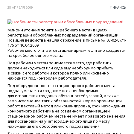
28 АПРЕЛЯ 2009
ФИНАНСЫ
Минфин уточнил понятие
«
рабочего места» в целях
регистрации обособленных подразделений организации.
Позиция ведомства нашла отражение в письме № 03-02-07/1-
176 от 10.04.2009
Рабочее место считается стационарным, если оно создается
на срок более одного месяца.
Под рабочим местом понимается место, где работник
должен находиться или куда ему необходимо прибыть
в связи с его работой и которое прямо или косвенно
находится под контролем работодателя.
Под оборудованностью стационарного рабочего места
подразумевается создание всех необходимых
для исполнения трудовых обязанностей условий, а также
само исполнение таких обязанностей. Форма организации
работ: вахтовый метод или командировка, срок нахождения
конкретного работника на созданном организацией
стационарном рабочем месте не имеет правового значения
для постановки на учет юридического лица по месту
нахождения его обособленного подразделения.
В случае если организация направляет своих сотрудников