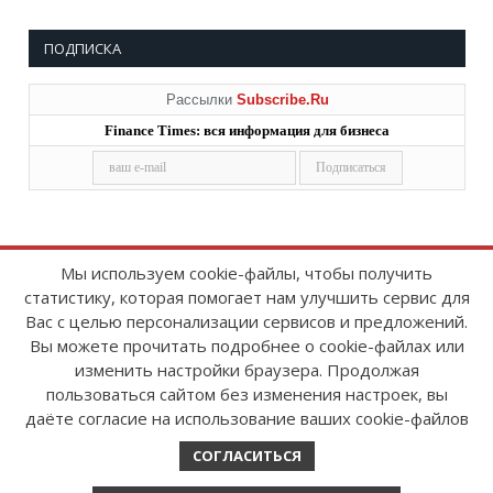
ПОДПИСКА
Рассылки
Subscribe.Ru
Finance Times: вся информация для бизнеса
Мы используем cookie-файлы, чтобы получить
статистику, которая помогает нам улучшить сервис для
Copyright © 2008-2026
FinanceTimes
Вас с целью персонализации сервисов и предложений.
Зарегистрировано в Роскомнадзоре
Вы можете прочитать подробнее о cookie-файлах или
Свидетельство о регистрации СМИ:
изменить настройки браузера. Продолжая
серия Эл № ФС77-86300 от 10 ноября 2023 г
пользоваться сайтом без изменения настроек, вы
даёте согласие на использование ваших cookie-файлов
СОГЛАСИТЬСЯ