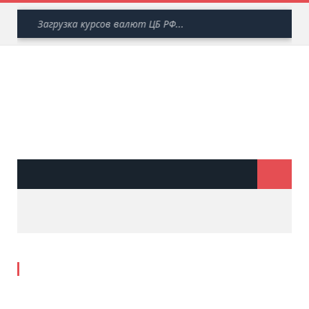
Загрузка курсов валют ЦБ РФ...
FINANCE
TIMES
ВРЕМЯ
ФИНАНСОВ
МЕНЮ
Главная
»
Новости
»
Бухгалтерские новости
»
Минфин уточнил
порядок перехода на ЕНВД
Минфин уточнил порядок перехода на
ЕНВД
0
1050