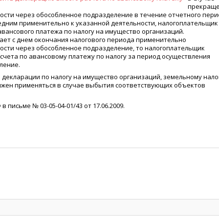
прекращ
сти через обособленное подразделение в течение отчетного пери
ледним применительно к указанной деятельности, налогоплательщик
вансового платежа по налогу на имущество организаций.
дает с днем окончания налогового периода применительно
ости через обособленное подразделение, то налогоплательщик
счета по авансовому платежу по налогу за период осуществления
ление.
 декларации по налогу на имущество организаций, земельному нало
олжен применяться в случае выбытия соответствующих объектов
письме № 03-05-04-01/43 от 17.06.2009.