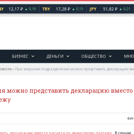
Y
12,17 ₽
TRY
17,28 ₽
JPY
51,82 ₽
▲ 0,10
▲ 0,15
▲ 0,21
БИЗНЕС
ДЕНЬГИ
ОБЩЕСТВО
МНЕ
овости
»
При закрытии подразделения можно представить декларацию вме
ия можно представить декларацию вместо
тежу
ФИ
В случае