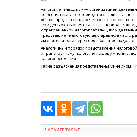
налогоплательщиком — организацией деятельно
по окончании этого периода, являющегося пос
обязан представить расчет соответствующего а
Если день окончания отчетного периода совпа
к прекращенной налогоплательщиком деятельн
представляет налоговую декларацию вместо ра
им деятельности через обособленное подразде
Аналогичный порядок представления налоговой
и транспортному налогу, по нашему мнению, д
налогообложения.
Такие разъяснения представлены Минфином РФ в 
ЧИТАЙТЕ ТАК ЖЕ