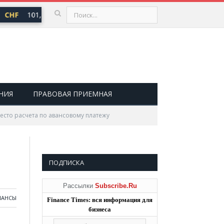
CHF
101,30 ₽
USD
82,17 ₽
EUR
94,84 ₽
▲ 0,64
▲ 0,76
▲ 0,
НИЯ
ПРАВОВАЯ ПРИЕМНАЯ
сто расчета по авансовому платежу
ПОДПИСКА
Рассылки
Subscribe.Ru
НАНСЫ
Finance Times: вся информация для
бизнеса