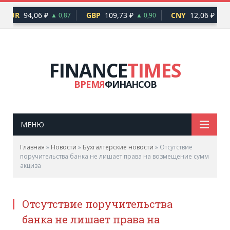
EUR
94,06 ₽
GBP
109,73 ₽
CNY
12,06 ₽
▲ 0,87
▲ 0,90
▲ 0,
FINANCE
TIMES
ВРЕМЯ
ФИНАНСОВ
МЕНЮ
Главная
»
Новости
»
Бухгалтерские новости
»
Отсутствие
поручительства банка не лишает права на возмещение сумм
акциза
Отсутствие поручительства
банка не лишает права на