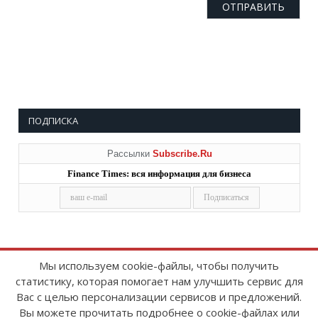
ПОДПИСКА
Рассылки
Subscribe.Ru
Finance Times: вся информация для бизнеса
Мы используем cookie-файлы, чтобы получить
статистику, которая помогает нам улучшить сервис для
Copyright © 2008-2026
FinanceTimes
Вас с целью персонализации сервисов и предложений.
Зарегистрировано в Роскомнадзоре
Вы можете прочитать подробнее о cookie-файлах или
Свидетельство о регистрации СМИ: