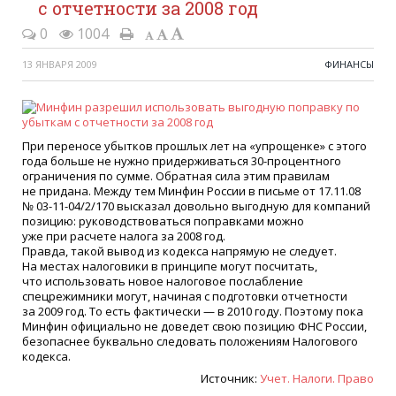
с отчетности за 2008 год
0
1004
13 ЯНВАРЯ 2009
ФИНАНСЫ
При переносе убытков прошлых лет на
«
упрощенке» с этого
года больше не нужно придерживаться 30-процентного
ограничения по сумме. Обратная сила этим правилам
не придана. Между тем Минфин России в письме от 17.11.08
№ 03-11-04/2/170 высказал довольно выгодную для компаний
позицию: руководствоваться поправками можно
уже при расчете налога за 2008 год.
Правда, такой вывод из кодекса напрямую не следует.
На местах налоговики в принципе могут посчитать,
что использовать новое налоговое послабление
спецрежимники могут, начиная с подготовки отчетности
за 2009 год. То есть фактически — в 2010 году. Поэтому пока
Минфин официально не доведет свою позицию ФНС России,
безопаснее буквально следовать положениям Налогового
кодекса.
Источник:
Учет. Налоги. Право