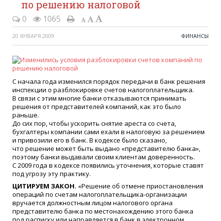
по решению налоговой
0
1065
20 ЯНВАРЯ 2009
ФИНАНСЫ
С начала года изменился порядок передачи в банк решения
инспекции о разблокировке счетов налогоплательщика.
В связи с этим многие банки отказываются принимать
решения от представителей компаний, как это было
раньше.
До сих пор, чтобы ускорить снятие ареста со счета,
бухгалтеры компании сами ехали в налоговую за решением
и привозили его в банк. В кодексе было сказано,
что решение может быть выдано
«
представителю банка»,
по­этому банки выдавали своим клиентам доверенность.
С 2009 года в кодексе появились уточнения, которые ставят
под угрозу эту практику.
ЦИТИРУЕМ ЗАКОН.
«
Решение об отмене приостановления
операций по счетам налогоплательщика-организации
вручается должностным лицом налогового органа
представителю банка по местонахождению этого банка
под расписку или направляется в банк в электронном