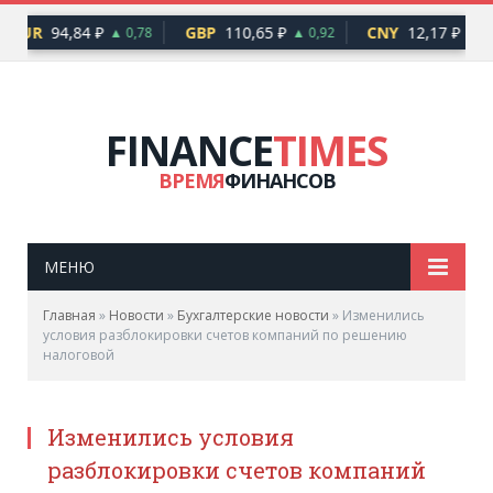
EUR
94,84 ₽
GBP
110,65 ₽
CNY
12,17 ₽
▲ 0,78
▲ 0,92
▲ 0,
FINANCE
TIMES
ВРЕМЯ
ФИНАНСОВ
МЕНЮ
Главная
»
Новости
»
Бухгалтерские новости
»
Изменились
условия разблокировки счетов компаний по решению
налоговой
Изменились условия
разблокировки счетов компаний