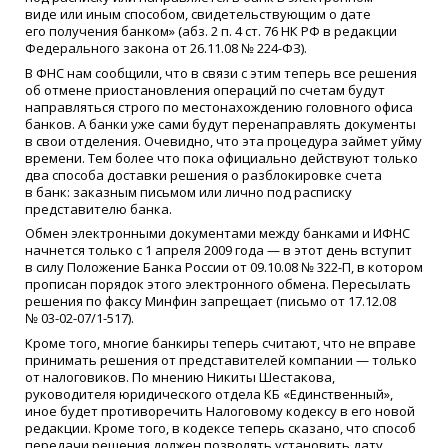
виде или иным способом, свидетельствую­щим о дате
его получения банком»
(
абз. 2 п. 4 ст. 76 НК РФ в редакции
Федерального закона от 26.11.08 № 224-ФЗ).
В ФНС нам сообщили, что в связи с этим теперь все решения
об отмене приостановления операций по счетам будут
направляться строго по местонахождению головного офиса
банков. А банки уже сами будут перенаправлять документы
в свои отделения. Очевидно, что эта процедура займет уйму
времени. Тем более что пока официально действуют только
два способа доставки решения о разблокировке счета
в банк: заказным письмом или лично под расписку
представителю банка.
Обмен электронными документами между банками и ИФНС
начнется только с 1 апреля 2009 года — в этот день вступит
в силу Положение Банка России от 09.10.08 № 322-П, в котором
прописан порядок этого электронного обмена. Пересылать
решения по факсу Минфин запрещает
(
письмо от 17.12.08
№ 03-02-07/1-517).
Кроме того, многие банкиры теперь считают, что не вправе
принимать решения от представителей компании — только
от налоговиков. По мнению Никиты Шестакова,
руководителя юридического отдела КБ
«
Единственный»,
иное будет противоречить Налоговому кодексу в его новой
редакции. Кроме того, в кодексе теперь сказано, что способ
передачи решения должен позволять установить дату