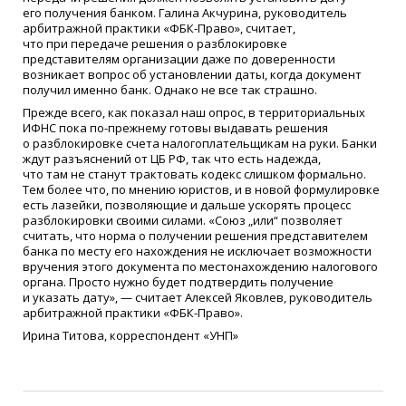
его получения банком. Галина Акчурина, руководитель
арбитражной практики
«
ФБК-Право», считает,
что при передаче решения о разблокировке
представителям организации даже по доверенности
возникает вопрос об установлении даты, когда документ
получил именно банк. Однако не все так страшно.
Прежде всего, как показал наш опрос, в территориальных
ИФНС пока по-прежнему готовы выдавать решения
о разблокировке счета налогоплательщикам на руки. Банки
ждут разъяснений от ЦБ РФ, так что есть надежда,
что там не станут трактовать кодекс слишком формально.
Тем более что, по мнению юристов, и в новой формулировке
есть лазейки, позволяющие и дальше ускорять процесс
разблокировки своими силами.
«C
оюз „или“ позволяет
считать, что норма о получении решения представителем
банка по месту его нахождения не исключает возможности
вручения этого документа по местонахождению налогового
органа. Просто нужно будет подтвердить получение
и указать дату», — считает Алексей Яковлев, руководитель
арбитражной практики
«
ФБК-Право».
Ирина Титова, корреспондент
«
УНП»