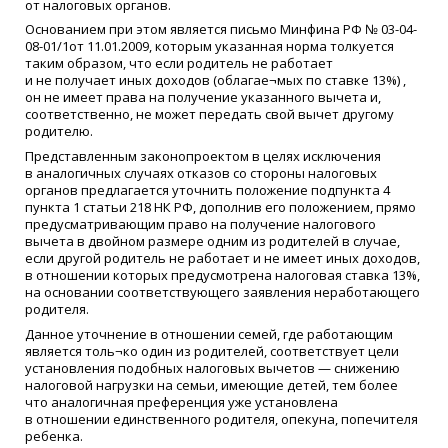
от налоговых органов.
Основанием при этом является письмо Минфина РФ № 03-04-
08-01/1от 11.01.2009, которым указанная норма толкуется
таким образом, что если родитель не работает
и не получает иных доходов
(
облагае¬мых по ставке 13%) ,
он не имеет права на получение указанного вычета и,
соответственно, не может передать свой вычет другому
родителю.
Представленным законопроектом в целях исключения
в аналогичных случаях отказов со стороны налоговых
органов предлагается уточнить положение подпункта 4
пункта 1 статьи 218 НК РФ, дополнив его положением, прямо
предусматривающим право на получение налогового
вычета в двойном размере одним из родителей в случае,
если другой родитель не работает и не имеет иных доходов,
в отношении которых предусмотрена налоговая ставка 13%,
на основании соответствующего заявления неработающего
родителя.
Данное уточнение в отношении семей, где работающим
является толь¬ко один из родителей, соответствует цели
установления подобных налоговых вычетов — снижению
налоговой нагрузки на семьи, имеющие детей, тем более
что аналогичная преференция уже установлена
в отношении единственного родителя, опекуна, попечителя
ребенка.