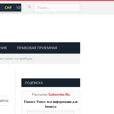
CHF
101,30 ₽
USD
82,17 ₽
EUR
94,84 ₽
▲ 0,64
▲ 0,76
▲ 
НИЯ
ПРАВОВАЯ ПРИЕМНАЯ
ает налог на прибыль
ПОДПИСКА
Рассылки
Subscribe.Ru
НАНСЫ
Finance Times: вся информация для
бизнеса