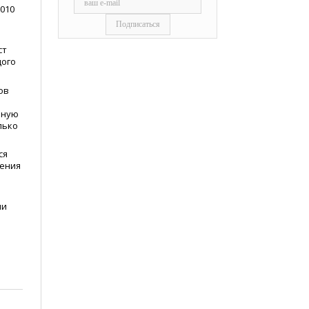
2010
ст
дого
ов
нную
лько
ся
сения
ии