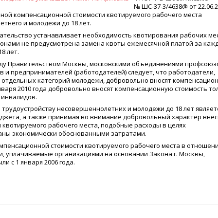
№ ШС-37-3/4638@ от 22.06.
чной компенсационной стоимости квотируемого рабочего места
тнего и молодежи до 18 лет.
дательство устанавливает необходимость квотирования рабочих ме
аконами не предусмотрена замена квоты ежемесячной платой за каж
8 лет.
ежду Правительством Москвы, московскими объединениями профсоюз
в и предпринимателей
(
работодателей) следует, что работодатели,
 отдельных категорий молодежи, добровольно вносят компенсацио
января 2010 года добровольно вносят компенсационную стоимость то
 инвалидов.
 трудоустройству несовершеннолетних и молодежи до 18 лет являет
джета, а также принимая во внимание добровольный характер вне
 квотируемого рабочего места, подобные расходы в целях
наны экономически обоснованными затратами.
омпенсационной стоимости квотируемого рабочего места в отношен
, уплачиваемые организациями на основании Закона г. Москвы,
и с 1 января 2006 года.