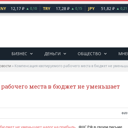
NY
12,17 ₽
TRY
17,28 ₽
JPY
51,82 ₽
▲ 0,10
▲ 0,15
▲ 0,21
БИЗНЕС
ДЕНЬГИ
ОБЩЕСТВО
МНЕ
овости
»
Компенсация квотируемого рабочего места в бюджет не уменьш
рабочего места в бюджет не уменьшает
ФИ
ФНС РФ в своем письме