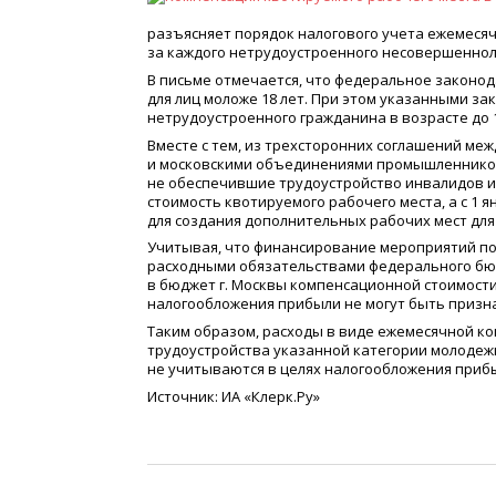
разъясняет порядок налогового учета ежемеся
за каждого нетрудоустроенного несовершенноле
В письме отмечается, что федеральное законо
для лиц моложе 18 лет. При этом указанными з
нетрудоустроенного гражданина в возрасте до 1
Вместе с тем, из трехсторонних соглашений м
и московскими объединениями промышленнико
не обеспечившие трудоустройство инвалидов и
стоимость квотируемого рабочего места, а с 1 
для создания дополнительных рабочих мест для
Учитывая, что финансирование мероприятий по
расходными обязательствами федерального бю
в бюджет г. Москвы компенсационной стоимости
налогообложения прибыли не могут быть приз
Таким образом, расходы в виде ежемесячной к
трудоустройства указанной категории молодежи
не учитываются в целях налогообложения прибыл
Источник: ИА
«
Клерк.Ру»