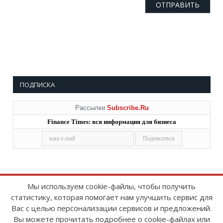
ПОДПИСКА
Рассылки
Subscribe.Ru
Finance Times: вся информация для бизнеса
Мы используем cookie-файлы, чтобы получить
статистику, которая помогает нам улучшить сервис для
Copyright © 2008-2026
FinanceTimes
Вас с целью персонализации сервисов и предложений.
Зарегистрировано в Роскомнадзоре
Вы можете прочитать подробнее о cookie-файлах или
Свидетельство о регистрации СМИ: