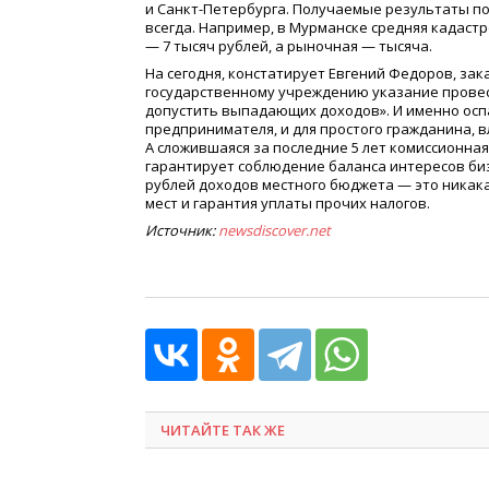
и Санкт-Петербурга. Получаемые результаты под
всегда. Например, в Мурманске средняя кадас
— 7 тысяч рублей, а рыночная — тысяча.
На сегодня, констатирует Евгений Федоров, за
государственному учреждению указание провес
допустить выпадающих доходов». И именно ос
предпринимателя, и для простого гражданина, 
А сложившаяся за последние 5 лет комиссионная
гарантирует соблюдение баланса интересов биз
рублей доходов местного бюджета — это никак
мест и гарантия уплаты прочих налогов.
Источник:
newsdiscover.net
ЧИТАЙТЕ ТАК ЖЕ