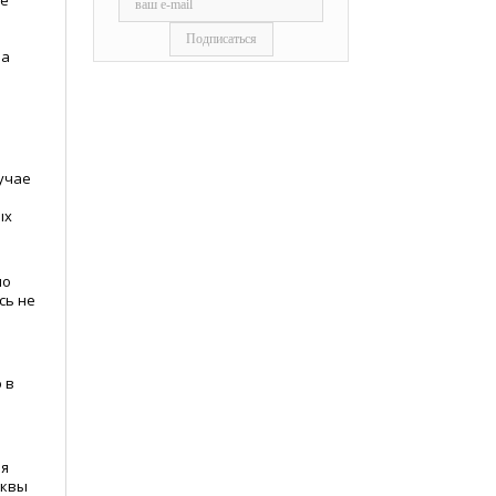
ые
ра
учае
ых
по
сь не
 в
ня
сквы