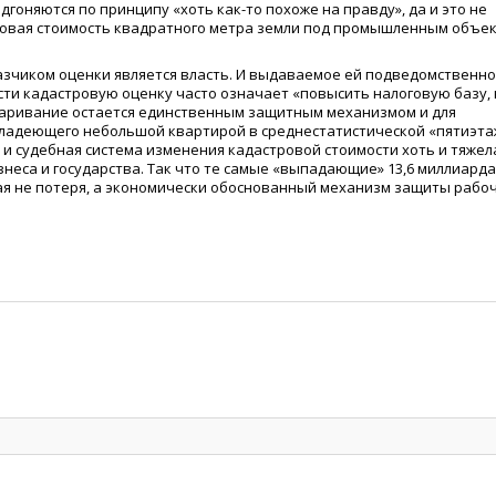
гоняются по принципу «хоть как-то похоже на правду», да и это не
тровая стоимость квадратного метра земли под промышленным объе
казчиком оценки является власть. И выдаваемое ей подведомственн
ти кадастровую оценку часто означает «повысить налоговую базу, 
паривание остается единственным защитным механизмом и для
владеющего небольшой квартирой в среднестатистической «пятиэта
 и судебная система изменения кадастровой стоимости хоть и тяжела
неса и государства. Так что те самые «выпадающие» 13,6 миллиарда
ая не потеря, а экономически обоснованный механизм защиты рабо