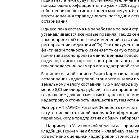
года эти платежи будут постепенно увеличиват
понижающие коэффициенты, но уже к 2020 году о
собственников достигнет своего максимума. И 
восстановления справедливости последним ост
оспаривания.
Однако пока система не заработала по всей стр
устанавливаются все новые правила. Так, 22 се
законопроект «О внесении изменений в статью 
распоряжении редакции «СП»). Этот документ, а
фактически полностью изменяет ту самую проце
принятия законопроекта единственным поводом
наделов, офисов, торговых центров останется
при определении размера его кадастровой стои
В пояснительной записке Раиса Кармазина опир
оспаривания кадастровой стоимости в целом по
земельному налогу составили 13,6 миллиарда р
менее 8,03 миллиарда рублей, а на оспаривание
сокращение доходов местных бюджетов, по мне
кадастровую стоимость имущества путем устан
Эксперт НП «АРМО» Евгений Федоров отмечает,
отсутствие достаточной рыночной информации 
перекосы, когда предприятия с общим забором 
— Например, в Ульяновской области для промы
кладбищу. Причем чем ближе к кладбищу, тем ст
объективно оценщики кадастровой стоимости 