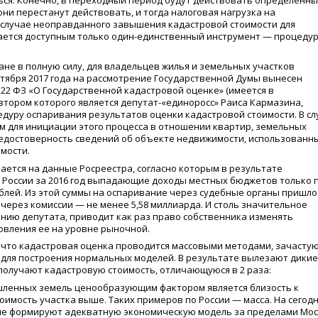
ься. Конечно, в переходный период будут действовать определенн
ни перестанут действовать, и тогда налоговая нагрузка на
в случае неоправданного завышения кадастровой стоимости для
ается доступным только один-единственный инструмент — процеду
ане в полную силу, для владельцев жилья и земельных участков
нтября 2017 года на рассмотрение Государственной Думы вынесен
22 ФЗ «О Государственной кадастровой оценке» (имеется в
втором которого является депутат-«единоросс» Раиса Кармазина,
дуру оспаривания результатов оценки кадастровой стоимости. В сл
 для инициации этого процесса в отношении квартир, земельных
 недостоверность сведений об объекте недвижимости, использованн
мости.
ается на данные Росреестра, согласно которым в результате
 России за 2016 год выпадающие доходы местных бюджетов только 
ублей. Из этой суммы на оспаривание через судебные органы пришло
 через комиссии — не менее 5,58 миллиарда. И столь значительное
нию депутата, приводит как раз право собственника изменять
овления ее на уровне рыночной.
 что кадастровая оценка проводится массовыми методами, зачастую
для построения нормальных моделей. В результате вылезают дикие
получают кадастровую стоимость, отличающуюся в 2 раза:
шленных земель ценообразующим фактором является близость к
оимость участка выше. Таких примеров по России — масса. На сегод
не формируют адекватную экономическую модель за пределами Мо