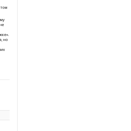
ктом
ому
не
жке».
, но
чих