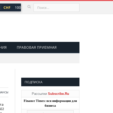
CHF
100,66 ₽
USD
81,41 ₽
EUR
94,06 ₽
▲ 0,73
▲ 0,48
▲ 0
НИЯ
ПРАВОВАЯ ПРИЕМНАЯ
ПОДПИСКА
НАНСЫ
Рассылки
Subscribe.Ru
Finance Times: вся информация для
та
бизнеса
022