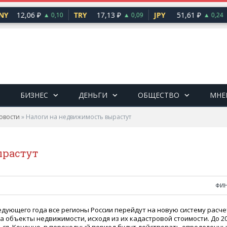
Y
12,06 ₽
TRY
17,13 ₽
JPY
51,61 ₽
▲ 0,10
▲ 0,09
▲ 0,24
БИЗНЕС
ДЕНЬГИ
ОБЩЕСТВО
МНЕ
овости
»
Налоги на недвижимость вырастут
ырастут
ФИ
едующего года все регионы России перейдут на новую систему расче
а объекты недвижимости, исходя из их кадастровой стоимости. До 2