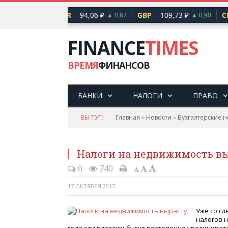
1,41 ₽
EUR
94,06 ₽
GBP
109,73 ₽
CN
▲ 0,48
▲ 0,87
▲ 0,90
FINANCE
TIMES
ВРЕМЯ
ФИНАНСОВ
БАНКИ
НАЛОГИ
ПРАВО
ВЫ ТУТ:
Главная
»
Новости
»
Бухгалтерские н
Налоги на недвижимость в
0
740
17 ОКТЯБРЯ 2017
Уже со сл
налогов н