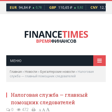
EUR
94,84 ₽
GBP
110,65 ₽
CNY
12,17 ₽
6
▲ 0,78
▲ 0,92
FINANCE
TIMES
ВРЕМЯ
ФИНАНСОВ
МЕНЮ
Главная
»
Новости
»
Бухгалтерские новости
»
Налоговая
служба — главный помощник следователей
Налоговая служба — главный
помощник следователей
0
472