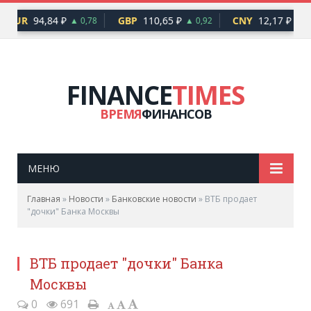
EUR
94,84 ₽
GBP
110,65 ₽
CNY
12,17 ₽
▲ 0,78
▲ 0,92
▲ 0,
FINANCE
TIMES
ВРЕМЯ
ФИНАНСОВ
МЕНЮ
Главная
»
Новости
»
Банковские новости
»
ВТБ продает
"дочки" Банка Москвы
ВТБ продает "дочки" Банка
Москвы
0
691