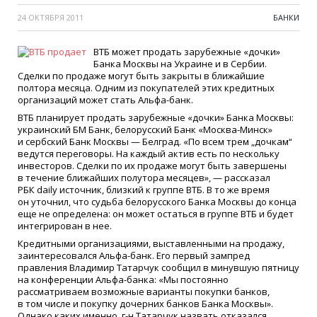
24 ОКТЯБРЯ 2011
БАНКИ
ВТБ может продать зарубежные
«
дочки»
Банка Москвы на Украине и в Сербии.
Сделки по продаже могут быть закрыты в ближайшие
полтора месяца. Одним из покупателей этих кредитных
организаций может стать Альфа-банк.
ВТБ планирует продать зарубежные
«
дочки» Банка Москвы:
украинский БМ Банк, белорусский Банк
«
Москва-Минск»
и сербский Банк Москвы — Белград.
«
По всем трем „дочкам“
ведутся переговоры. На каждый актив есть по нескольку
инвесторов. Сделки по их продаже могут быть завершены
в течение ближайших полутора месяцев», — рассказал
РБК daily источник, близкий к группе ВТБ. В то же время
он уточнил, что судьба белорусского Банка Москвы до конца
еще не определена: он может остаться в группе ВТБ и будет
интегрирован в нее.
Кредитными организациями, выставленными на продажу,
заинтересовался Альфа-банк. Его первый зампред
правления Владимир Татарчук сообщил в минувшую пятницу
на конференции Альфа-банка:
«
Мы постоянно
рассматриваем возможные варианты покупки банков,
в том числе и покупку дочерних банков Банка Москвы».
Однако каких именно, г-н Татарчук назвать отказался.