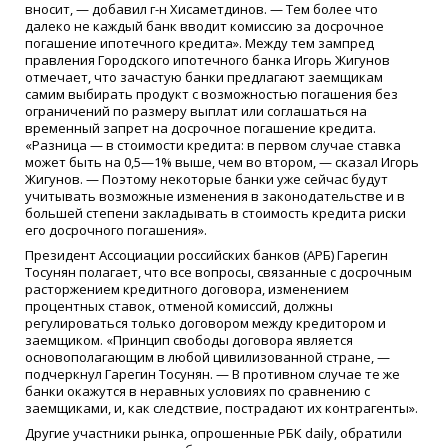
вносит, — добавил г-н Хисаметдинов. — Тем более что
далеко не каждый банк вводит комиссию за досрочное
погашение ипотечного кредита». Между тем зампред
правления Городского ипотечного банка Игорь Жигунов
отмечает, что зачастую банки предлагают заемщикам
самим выбирать продукт с возможностью погашения без
ограничений по размеру выплат или соглашаться на
временный запрет на досрочное погашение кредита.
«Разница — в стоимости кредита: в первом случае ставка
может быть на 0,5—1% выше, чем во втором, — сказал Игорь
Жигунов. — Поэтому некоторые банки уже сейчас будут
учитывать возможные изменения в законодательстве и в
большей степени закладывать в стоимость кредита риски
его досрочного погашения».
Президент Ассоциации российских банков (АРБ) Гарегин
Тосунян полагает, что все вопросы, связанные с досрочным
расторжением кредитного договора, изменением
процентных ставок, отменой комиссий, должны
регулироваться только договором между кредитором и
заемщиком. «Принцип свободы договора является
основополагающим в любой цивилизованной стране, —
подчеркнул Гарегин Тосунян. — В противном случае те же
банки окажутся в неравных условиях по сравнению с
заемщиками, и, как следствие, пострадают их контрагенты».
Другие участники рынка, опрошенные РБК daily, обратили