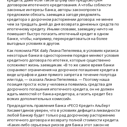
договором ипотечного кредитования. А чтобы соблюсти
законные интересы банка, авторы законопроекта
предложили обязать заемщика загодя уведомлять
кредитора о досрочном расторжении договора: не менее
чем за тридцать дней до дня возврата денежных средств по
ипотечному кредиту. Иными словами, заемщику ничто не
помешает быстро погасить ипотечный кредит в одном
банке, чтобы, например, перекредитоваться на более
выгодных условиях в другом.
Как пояснила РБК daily Лиана Пепеляева, в условиях кризиса
некоторые банки в одностороннем порядке меняют условия
кредитного договора по ипотеке, которые существенно
осложняют жизнь заемщикам. «В то же самое время банки
сохраняют ограничения на досрочное погашение кредита в
виде штрафов и даже прямого запрета в течение полугода
или года, — сказала Лиана Пепеляева. — Поэтому наша
позиция проста: если у человека появились средства для
досрочного погашения ипотечного кредита, он не должен
ждать милостей от банка-кредитора, а гасить кредит без
всяких дополнительных комиссий».
Председатель правления банка «РЕСО Кредит» Альберт
Хисаметдинов уверен, что в условиях дефицита ликвидности
любой банкир будет только рад досрочному расторжению
ипотечного договора и возврату полной стоимости кредита.
«Каких-либо серьезных рисков для банка этот закон не