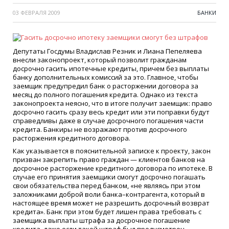
03 ФЕВРАЛЯ 2009
БАНКИ
Депутаты Госдумы Владислав Резник и Лиана Пепеляева
внесли законопроект, который позволит гражданам
досрочно гасить ипотечные кредиты, причем без выплаты
банку дополнительных комиссий за это. Главное, чтобы
заемщик предупредил банк о расторжении договора за
месяц до полного погашения кредита. Однако из текста
законопроекта неясно, что в итоге получит заемщик: право
досрочно гасить сразу весь кредит или эти поправки будут
справедливы даже в случае досрочного погашения части
кредита. Банкиры не возражают против досрочного
расторжения кредитного договора.
Как указывается в пояснительной записке к проекту, закон
призван закрепить право граждан — клиентов банков на
досрочное расторжение кредитного договора по ипотеке. В
случае его принятия заемщики смогут досрочно погашать
свои обязательства перед банком, «не являясь при этом
заложниками доброй воли банка–контрагента, который в
настоящее время может не разрешить досрочный возврат
кредита». Банк при этом будет лишен права требовать с
заемщика выплаты штрафа за досрочное погашение
кредита, даже если такой штраф был предусмотрен