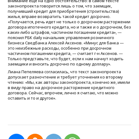
внимание еще на одно обстоятельство: в самом тексте
законопроекта говорится лишь о том, что заемщик,
получивший кредит для приобретения (строительства)
жилья, вправе возвратить такой кредит досрочно.
«Получается, речь идет не только о досрочном расторжении
договора ипотечного кредита, но и также и о досрочном, без
каких-либо штрафов, частичном погашении кредита», —
пояснил РБК daily начальник управления розничного
бизнеса Сведбанка Алексей Аксенов. «Минус для банка —
это неизбежные расходы, особенно при досрочном
частичном погашении кредита, — считает г-н Аксенов. —
Только представьте, что будет, если к нам начнут ходить
заемщики и вносить досрочно по одному доллару».
Лиана Пепеляева согласилась, что текст законопроекта
допускает разночтение и требует уточнения ко второму
чтению: «Мы, как авторы законопроекта, конечно же, имели
в виду право на досрочное расторжение кредитного
договора. Сейчас, впрочем, лично я считаю, что можно
оставить и то и другое».