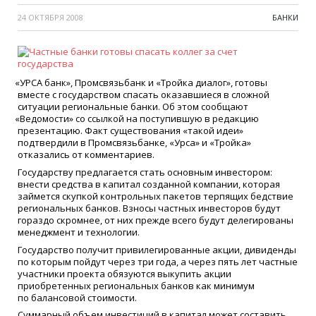
24 ОКТЯБРЯ 2008
БАНКИ
«
УРСА банк», Промсвязьбанк и
«
Тройка диалог», готовы
вместе с государством спасать оказавшиеся в сложной
ситуации региональные банки. Об этом сообщают
«
Ведомости» со ссылкой на поступившую в редакцию
презентацию. Факт существования
«
такой идеи»
подтвердили в Промсвязьбанке,
«
Урса» и
«
Тройка»
отказались от комментариев.
Государству предлагается стать основным инвестором:
внести средства в капитал созданной компании, которая
займется скупкой контрольных пакетов терпящих бедствие
региональных банков. Взносы частных инвесторов будут
гораздо скромнее, от них прежде всего будут делегированы
менеджмент и технологии.
Государство получит привилегированные акции, дивиденды
по которым пойдут через три года, а через пять лет частные
участники проекта обязуются выкупить акции
приобретенных региональных банков как минимум
по балансовой стоимости.
Суммарный объем инвестиций в капитал может составить