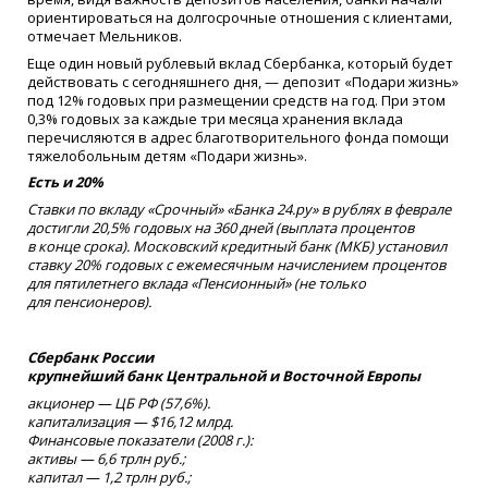
ориентироваться на долгосрочные отношения с клиентами,
отмечает Мельников.
Еще один новый рублевый вклад Сбербанка, который будет
действовать с сегодняшнего дня, — депозит
«
Подари жизнь»
под 12% годовых при размещении средств на год. При этом
0,3% годовых за каждые три месяца хранения вклада
перечисляются в адрес благотворительного фонда помощи
тяжелобольным детям
«
Подари жизнь».
Есть и 20%
Ставки по вкладу
«
Срочный»
«
Банка 24.ру» в рублях в феврале
достигли 20,5% годовых на 360 дней
(
выплата процентов
в конце срока). Московский кредитный банк
(
МКБ) установил
ставку 20% годовых с ежемесячным начислением процентов
для пятилетнего вклада
«
Пенсионный»
(
не только
для пенсионеров).
Сбербанк России
крупнейший банк Центральной и Восточной Европы
акционер — ЦБ РФ
(57
,6%).
капитализация — $16,12 млрд.
Финансовые показатели
(2008
г.):
активы — 6,6 трлн руб.;
капитал — 1,2 трлн руб.;