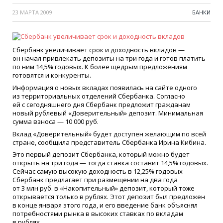
23 МАРТА 2009
БАНКИ
Сбербанк увеличивает срок и доходность вкладов —
он начал привлекать депозиты на три года и готов платить
по ним 14,5% годовых. К более щедрым предложениям
готовятся и конкуренты.
Информация о новых вкладах появилась на сайте одного
из территориальных отделений Сбербанка. Согласно
ей с сегодняшнего дня Сбербанк предложит гражданам
новый рублевый
«
Доверительный» депозит. Минимальная
сумма взноса — 10 000 руб.
Вклад
«
Доверительный» будет доступен желающим по всей
стране, сообщила представитель Сбербанка Ирина Кибина.
Это первый депозит Сбербанка, который можно будет
открыть на три года — тогда ставка составит 14,5% годовых.
Сейчас самую высокую доходность в 12,25% годовых
Сбербанк предлагает при размещении на два года
от 3 млн руб. в
«
Накопительный» депозит, который тоже
открывается только в рублях. Этот депозит был предложен
в конце января этого года, и его введение банк объяснял
потребностями рынка в высоких ставках по вкладам
в рублях.