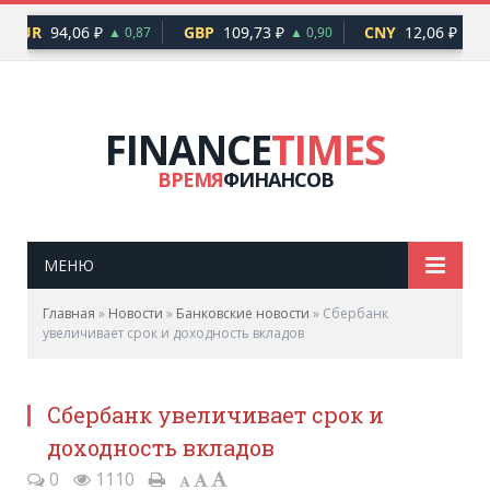
EUR
94,06 ₽
GBP
109,73 ₽
CNY
12,06 ₽
▲ 0,87
▲ 0,90
▲ 0,
FINANCE
TIMES
ВРЕМЯ
ФИНАНСОВ
МЕНЮ
Главная
»
Новости
»
Банковские новости
»
Сбербанк
увеличивает срок и доходность вкладов
Сбербанк увеличивает срок и
доходность вкладов
0
1110