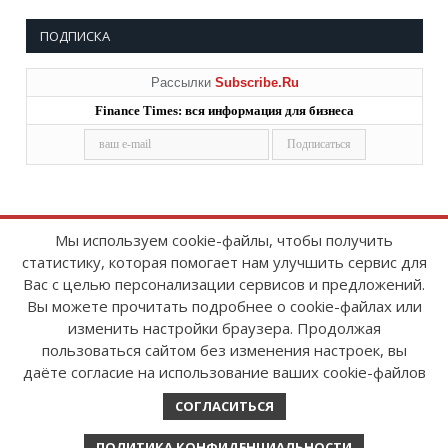
ПОДПИСКА
Рассылки
Subscribe.Ru
Finance Times: вся информация для бизнеса
Мы используем cookie-файлы, чтобы получить
статистику, которая помогает нам улучшить сервис для
Copyright © 2008-2026
FinanceTimes
Вас с целью персонализации сервисов и предложений.
Зарегистрировано в Роскомнадзоре
Вы можете прочитать подробнее о cookie-файлах или
Свидетельство о регистрации СМИ:
изменить настройки браузера. Продолжая
серия Эл № ФС77-86300 от 10 ноября 2023 г
пользоваться сайтом без изменения настроек, вы
даёте согласие на использование ваших cookie-файлов
СОГЛАСИТЬСЯ
ПОЛИТИКА КОНФИДЕНЦИАЛЬНОСТИ