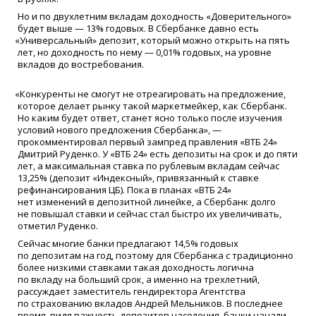
Но и по двухлетним вкладам доходность
«
Доверительного»
будет выше — 13% годовых. В Сбербанке давно есть
«
Универсальный» депозит, который можно открыть на пять
лет, но доходность по нему — 0,01% годовых, на уровне
вкладов до востребования.
«
Конкуренты не смогут не отреагировать на предложение,
которое делает рынку такой маркетмейкер, как Сбербанк.
Но каким будет ответ, станет ясно только после изучения
условий нового предложения Сбербанка», —
прокомментировал первый зампред правления
«
ВТБ 24»
Дмитрий Руденко. У
«
ВТБ 24» есть депозиты на срок и до пяти
лет, а максимальная ставка по рублевым вкладам сейчас
13,25%
(
депозит
«
Индексный», привязанный к ставке
рефинансирования ЦБ). Пока в планах
«
ВТБ 24»
нет изменений в депозитной линейке, а Сбербанк долго
не повышал ставки и сейчас стал быстро их увеличивать,
отметил Руденко.
Сейчас многие банки предлагают 14,5% годовых
по депозитам на год, поэтому для Сбербанка с традиционно
более низкими ставками такая доходность логична
по вкладу на больший срок, а именно на трехлетний,
рассуждает заместитель гендиректора Агентства
по страхованию вкладов Андрей Мельников. В последнее
время, видя важность депозитов населения, банки начали