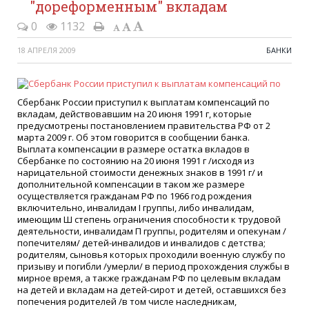
"дореформенным" вкладам
0
1132
18 АПРЕЛЯ 2009
БАНКИ
Сбербанк России приступил к выплатам компенсаций по
вкладам, действовавшим на 20 июня 1991 г, которые
предусмотрены постановлением правительства РФ от 2
марта 2009 г. Об этом говорится в сообщении банка.
Выплата компенсации в размере остатка вкладов в
Сбербанке по состоянию на 20 июня 1991 г /исходя из
нарицательной стоимости денежных знаков в 1991 г/ и
дополнительной компенсации в таком же размере
осуществляется гражданам РФ по 1966 год рождения
включительно, инвалидам I группы, либо инвалидам,
имеющим Ш степень ограничения способности к трудовой
деятельности, инвалидам П группы, родителям и опекунам /
попечителям/ детей-инвалидов и инвалидов с детства;
родителям, сыновья которых проходили военную службу по
призыву и погибли /умерли/ в период прохождения службы в
мирное время, а также гражданам РФ по целевым вкладам
на детей и вкладам на детей-сирот и детей, оставшихся без
попечения родителей /в том числе наследникам,