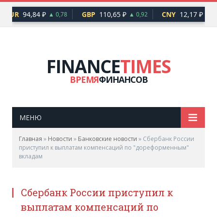
EUR
94,84 ₽
GBP
110,65 ₽
CNY
12,17 ₽
▲ 0,78
▲ 0,92
▲ 0,
FINANCE
TIMES
ВРЕМЯ
ФИНАНСОВ
МЕНЮ
Главная
»
Новости
»
Банковские новости
»
Сбербанк России
приступил к выплатам компенсаций по "дореформенным"
вкладам
Сбербанк России приступил к
выплатам компенсаций по