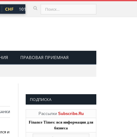
CHF
101,30 ₽
USD
82,17 ₽
EUR
94,84 ₽
▲ 0,64
▲ 0,76
▲ 
НИЯ
ПРАВОВАЯ ПРИЕМНАЯ
ПОДПИСКА
БАНКИ
Рассылки
Subscribe.Ru
Finance Times: вся информация для
бизнеса
лся и