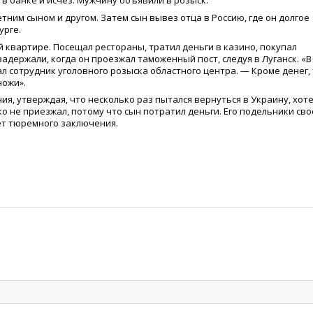
 в банке и исчез. Мужчину объявили в розыск.
тним сыном и другом. Затем сын вывез отца в Россию, где он долгое
урге.
 квартире. Посещал рестораны, тратил деньги в казино, покупал
держали, когда он проезжал таможенный пост, следуя в Луганск. «В
ал сотрудник уголовного розыска областного центра. — Кроме денег,
ножи».
я, утверждая, что несколько раз пытался вернуться в Украину, хот
ко не приезжал, потому что сын потратил деньги. Его подельники св
лет тюремного заключения.