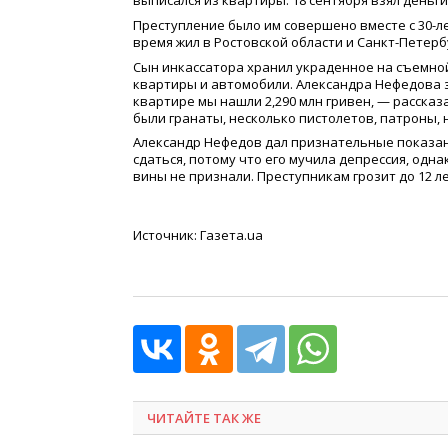
выписался из квартиры. 18 сентября взял деньги
Преступление было им совершено вместе с 30-ле
время жил в Ростовской области и Санкт-Петерб
Сын инкассатора хранил украденное на съемной
квартиры и автомобили. Александра Нефедова за
квартире мы нашли 2,290 млн гривен, — рассказ
были гранаты, несколько пистолетов, патроны, 
Александр Нефедов дал признательные показани
сдаться, потому что его мучила депрессия, одна
вины не признали. Преступникам грозит до 12 
Источник: Газета.ua
ЧИТАЙТЕ ТАК ЖЕ