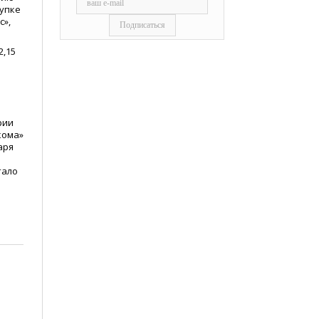
купке
с»,
2,15
рии
кома»
аря
тало