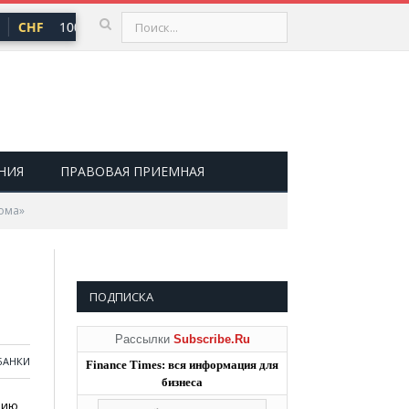
CHF
100,66 ₽
USD
81,41 ₽
EUR
94,06 ₽
▲ 0,73
▲ 0,48
▲ 
НИЯ
ПРАВОВАЯ ПРИЕМНАЯ
кома»
ПОДПИСКА
Рассылки
Subscribe.Ru
БАНКИ
Finance Times: вся информация для
бизнеса
нию