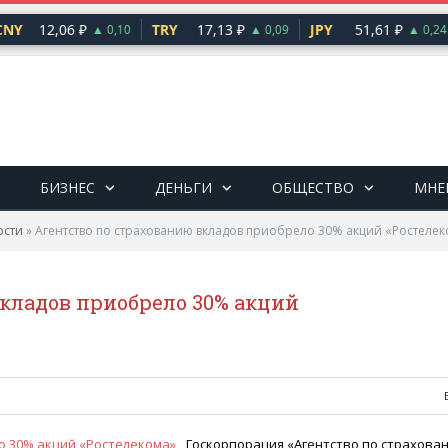
NY
12,06 ₽
TRY
17,13 ₽
JPY
51,61 ₽
▲ 0,10
▲ 0,09
▲ 0,24
БИЗНЕС
ДЕНЬГИ
ОБЩЕСТВО
МНЕ
ости
»
Агентство по страхованию вкладов приобрело 30% акций «Ростеле
вкладов приобрело 30% акций
Госкорпорация
«
Агентство по страхова