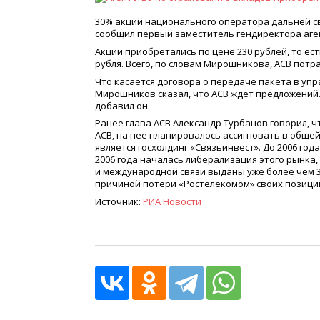
30% акций национального оператора дальней с
сообщил первый заместитель гендиректора аг
Акции приобретались по цене 230 рублей, то есть
рубля. Всего, по словам Мирошникова, АСВ потра
Что касается договора о передаче пакета в уп
Мирошников сказал, что АСВ ждет предложений
добавил он.
Ранее глава АСВ Александр Турбанов говорил, ч
АСВ, на нее планировалось ассигновать в обще
является госхолдинг
«
Связьинвест». До 2006 года
2006 года началась либерализация этого рынка,
и международной связи выданы уже более чем 30
причиной потери
«
Ростелекомом» своих позици
Источник:
РИА Новости