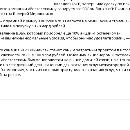
вкладов»
(
АСВ) завершила сделку по по
вязи компании
«
Ростелеком» у санируемого ВЭБом банка
«
КИТ Финан
ентства Валерий Мирошников.
 с премией к рынку. На 15:00 мск 11 августа на ММВБ акции стоили 16
тило на покупку 50,28 млрд рублей.
равление ВЭБу, который приобрел еще 10% акций
«
Ростелекома»,
.
«
Нам нужны нормальные условия, чтобы они нас удовлетворяли», —
то санация
«
КИТ Финанса» станет самым затратным проектом в исто
й сложности свыше 100 млрд рублей. Основным акционером
«
Ростеле
«
Ростелеком» был монополистом на рынке дальней связи, но с 1 янв
 и на сегодняшний день лицензии для оказания услуг междугородной
 компаниям, часть из которых приступила к оказанию услуг, что и с
й на рынке.