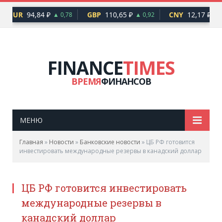
EUR
94,84 ₽
GBP
110,65 ₽
CNY
12,17 ₽
▲ 0,78
▲ 0,92
▲ 0
FINANCE
TIMES
ВРЕМЯ
ФИНАНСОВ
МЕНЮ
Главная
»
Новости
»
Банковские новости
»
ЦБ РФ готовится
инвестировать международные резервы в канадский доллар
ЦБ РФ готовится инвестировать
международные резервы в
канадский доллар