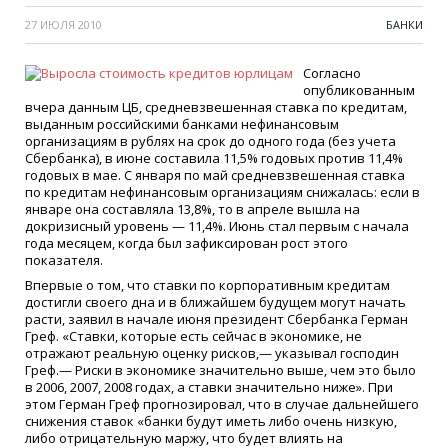
27 ИЮЛЯ 2010
БАНКИ
Согласно
опубликованным
вчера данным ЦБ, средневзвешенная ставка по кредитам,
выданным российскими банками нефинансовым
организациям в рублях на срок до одного года (без учета
Сбербанка), в июне составила 11,5% годовых против 11,4%
годовых в мае. С января по май средневзвешенная ставка
по кредитам нефинансовым организациям снижалась: если в
январе она составляла 13,8%, то в апреле вышла на
докризисный уровень — 11,4%. Июнь стал первым с начала
года месяцем, когда был зафиксирован рост этого
показателя.
Впервые о том, что ставки по корпоративным кредитам
достигли своего дна и в ближайшем будущем могут начать
расти, заявил в начале июня президент Сбербанка Герман
Греф. «Ставки, которые есть сейчас в экономике, не
отражают реальную оценку рисков,— указывал господин
Греф.— Риски в экономике значительно выше, чем это было
в 2006, 2007, 2008 годах, а ставки значительно ниже». При
этом Герман Греф прогнозировал, что в случае дальнейшего
снижения ставок «банки будут иметь либо очень низкую,
либо отрицательную маржу, что будет влиять на