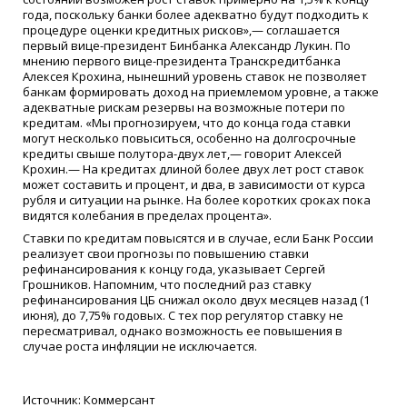
года, поскольку банки более адекватно будут подходить к
процедуре оценки кредитных рисков»,— соглашается
первый вице-президент Бинбанка Александр Лукин. По
мнению первого вице-президента Транскредитбанка
Алексея Крохина, нынешний уровень ставок не позволяет
банкам формировать доход на приемлемом уровне, а также
адекватные рискам резервы на возможные потери по
кредитам. «Мы прогнозируем, что до конца года ставки
могут несколько повыситься, особенно на долгосрочные
кредиты свыше полутора-двух лет,— говорит Алексей
Крохин.— На кредитах длиной более двух лет рост ставок
может составить и процент, и два, в зависимости от курса
рубля и ситуации на рынке. На более коротких сроках пока
видятся колебания в пределах процента».
Ставки по кредитам повысятся и в случае, если Банк России
реализует свои прогнозы по повышению ставки
рефинансирования к концу года, указывает Сергей
Грошников. Напомним, что последний раз ставку
рефинансирования ЦБ снижал около двух месяцев назад (1
июня), до 7,75% годовых. С тех пор регулятор ставку не
пересматривал, однако возможность ее повышения в
случае роста инфляции не исключается.
Источник: Коммерсант