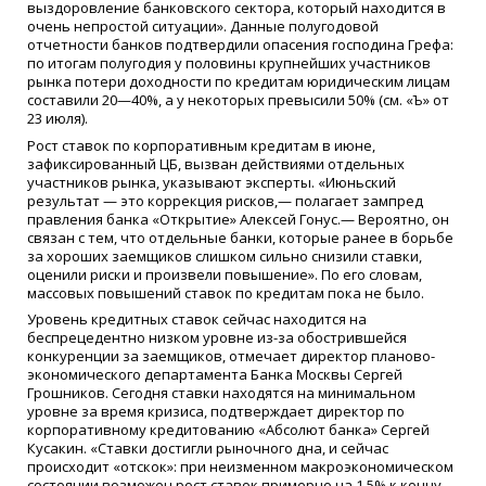
выздоровление банковского сектора, который находится в
очень непростой ситуации». Данные полугодовой
отчетности банков подтвердили опасения господина Грефа:
по итогам полугодия у половины крупнейших участников
рынка потери доходности по кредитам юридическим лицам
составили 20—40%, а у некоторых превысили 50% (см. «Ъ» от
23 июля).
Рост ставок по корпоративным кредитам в июне,
зафиксированный ЦБ, вызван действиями отдельных
участников рынка, указывают эксперты. «Июньский
результат — это коррекция рисков,— полагает зампред
правления банка «Открытие» Алексей Гонус.— Вероятно, он
связан с тем, что отдельные банки, которые ранее в борьбе
за хороших заемщиков слишком сильно снизили ставки,
оценили риски и произвели повышение». По его словам,
массовых повышений ставок по кредитам пока не было.
Уровень кредитных ставок сейчас находится на
беспрецедентно низком уровне
из-за
обострившейся
конкуренции за заемщиков, отмечает директор планово-
экономического департамента Банка Москвы Сергей
Грошников. Сегодня ставки находятся на минимальном
уровне за время кризиса, подтверждает директор по
корпоративному кредитованию «Абсолют банка» Сергей
Кусакин. «Ставки достигли рыночного дна, и сейчас
происходит «отскок»: при неизменном макроэкономическом
состоянии возможен рост ставок примерно на 1,5% к концу