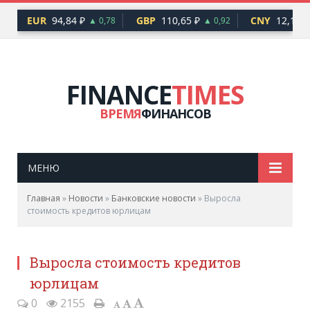
EUR
94,84 ₽
GBP
110,65 ₽
CNY
12,17 ₽
6
▲ 0,78
▲ 0,92
FINANCE
TIMES
ВРЕМЯ
ФИНАНСОВ
МЕНЮ
Главная
»
Новости
»
Банковские новости
»
Выросла
стоимость кредитов юрлицам
Выросла стоимость кредитов
юрлицам
0
2155