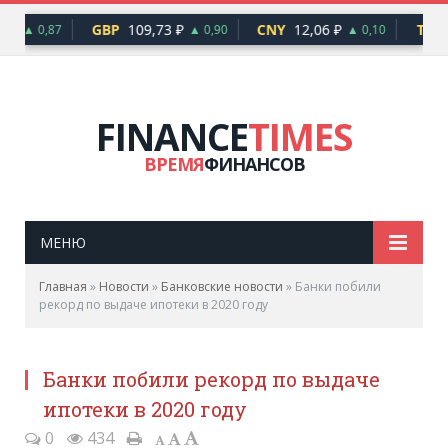
 ₽
GBP
109,73 ₽
CNY
12,06 ₽
TRY
▲ 0,87
▲ 0,90
▲ 0,10
FINANCE
TIMES
ВРЕМЯ
ФИНАНСОВ
МЕНЮ
Главная
»
Новости
»
Банковские новости
»
Банки побили
рекорд по выдаче ипотеки в 2020 году
Банки побили рекорд по выдаче
ипотеки в 2020 году
0
434