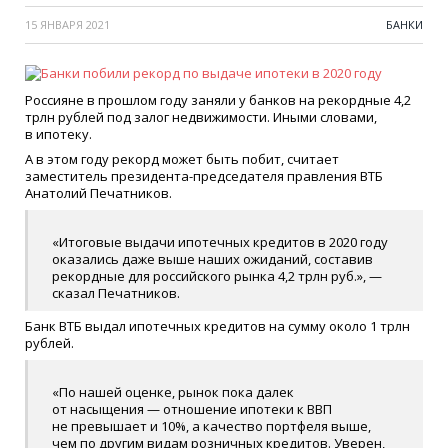
15 ЯНВАРЯ 2021
БАНКИ
Россияне в прошлом году заняли у банков на рекордные 4,2
трлн рублей под залог недвижимости. Иными словами,
в ипотеку.
А в этом году рекорд может быть побит, считает
заместитель президента-председателя правления ВТБ
Анатолий Печатников.
«Итоговые выдачи ипотечных кредитов в 2020 году
оказались даже выше наших ожиданий, составив
рекордные для российского рынка 4,2 трлн руб.», —
сказал Печатников.
Банк ВТБ выдал ипотечных кредитов на сумму около 1 трлн
рублей.
«По нашей оценке, рынок пока далек
от насыщения — отношение ипотеки к ВВП
не превышает и 10%, а качество портфеля выше,
чем по другим видам розничных кредитов. Уверен,