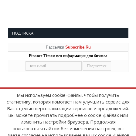
ПОДПИСКА
Рассылки
Subscribe.Ru
Finance Times: вся информация для бизнеса
Мы используем cookie-файлы, чтобы получить
статистику, которая помогает нам улучшить сервис для
Copyright © 2008-2026
FinanceTimes
Вас с целью персонализации сервисов и предложений.
Зарегистрировано в Роскомнадзоре
Вы можете прочитать подробнее о cookie-файлах или
Свидетельство о регистрации СМИ:
изменить настройки браузера. Продолжая
серия Эл № ФС77-86300 от 10 ноября 2023 г
пользоваться сайтом без изменения настроек, вы
даёте согласие на использование ваших cookie-файлов