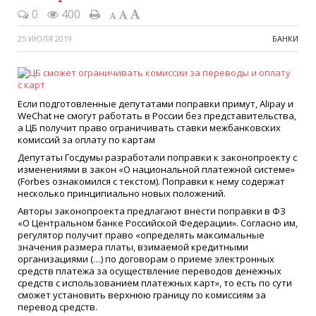
0
400
25 ИЮЛЯ 2019
БАНКИ
Если подготовленные депутатами поправки примут, Alipay и
WeChat не смогут работать в России без представительства,
а ЦБ получит право ограничивать ставки межбанковских
комиссий за оплату по картам
Депутаты Госдумы разработали поправки к законопроекту с
изменениями в закон «О национальной платежной системе»
(Forbes ознакомился с текстом). Поправки к нему содержат
несколько принципиально новых положений.
Авторы законопроекта предлагают внести поправки в ФЗ
«О Центральном банке Российской Федерации». Согласно им,
регулятор получит право «определять максимальные
значения размера платы, взимаемой кредитными
организациями (…) по договорам о приеме электронных
средств платежа за осуществление переводов денежных
средств с использованием платежных карт», то есть по сути
сможет установить верхнюю границу по комиссиям за
перевод средств.