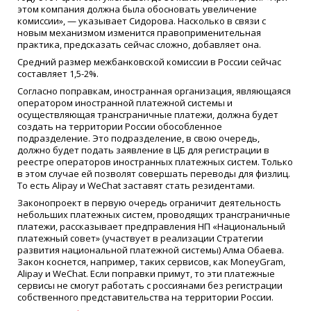
этом компания должна была обосновать увеличение
комиссии», — указывает Сидорова. Насколько в связи с
новым механизмом изменится правоприменительная
практика, предсказать сейчас сложно, добавляет она.
Средний размер межбанковской комиссии в России сейчас
составляет 1,5-2%.
Согласно поправкам, иностранная организация, являющаяся
оператором иностранной платежной системы и
осуществляющая трансграничные платежи, должна будет
создать на территории России обособленное
подразделение. Это подразделение, в свою очередь,
должно будет подать заявление в ЦБ для регистрации в
реестре операторов иностранных платежных систем. Только
в этом случае ей позволят совершать переводы для физлиц.
То есть Alipay и WeChat заставят стать резидентами.
Законопроект в первую очередь ограничит деятельность
небольших платежных систем, проводящих трансграничные
платежи, рассказывает предправления НП «Национальный
платежный совет» (участвует в реализации Стратегии
развития национальной платежной системы) Алма Обаева.
Закон коснется, например, таких сервисов, как MoneyGram,
Alipay и WeChat. Если поправки примут, то эти платежные
сервисы не смогут работать с россиянами без регистрации
собственного представительства на территории России.