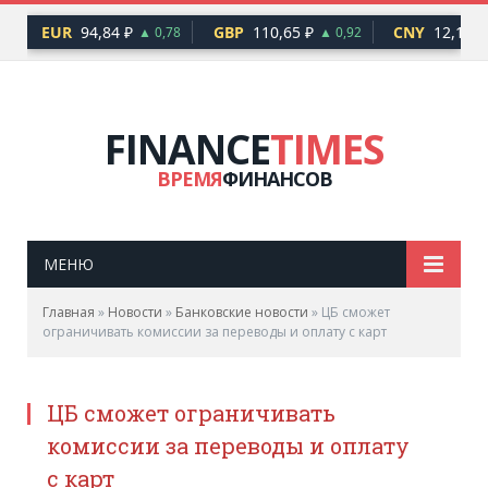
EUR
94,84 ₽
GBP
110,65 ₽
CNY
12,17 ₽
6
▲ 0,78
▲ 0,92
FINANCE
TIMES
ВРЕМЯ
ФИНАНСОВ
МЕНЮ
Главная
»
Новости
»
Банковские новости
»
ЦБ сможет
ограничивать комиссии за переводы и оплату с карт
ЦБ сможет ограничивать
комиссии за переводы и оплату
с карт