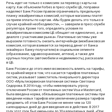
Речь идет не только о комиссиях за перевод с карты на
карту. Как объяснили Forbes в пресс-службе ЦБ, поправки
наделяют Банк России правом ограничивать предельную
планку эквайринговых комиссий, которые магазины платят
за прием оплаты по картам. «Мы будем делать это только в
случае крайней необходимости», — заверили в пресс-службе
регулятора. Кроме того, определять условия по
эквайринговым комиссиям ЦБ обещает не единолично, а «в
диалоге с участниками рынка». Платежные системы уже
выразили готовность снизить интерчейндж (межбанковская
комиссия, которая взимается за перевод денег от банка
эквайера к банку-получателю) в социальном сегменте
(образование, здравоохранение, аптеки), а также для
крупных покупок (автомобили и недвижимость), рассказали
в ЦБ.
Банк России и до этого имел возможность влиять на тарифы,
по крайней мере в том, что касается тарифов платежных
систем, указывает заместитель генерального директора
ООО «Мультисервисная платежная система» Светлана
Сидорова. В 2014 году, чтобы нивелировать угрозу
отключения России от платежных систем Visa и Mastercard,
была введена норма, обязывающая платежные системы при
введении новых тарифов или увеличении размера тарифов
уведомить об этом Банк России не менее чем за 120
календарных дней до дня введения их в действие. В 2017
году этот срок был уменьшен до 30 календарных дней. «При