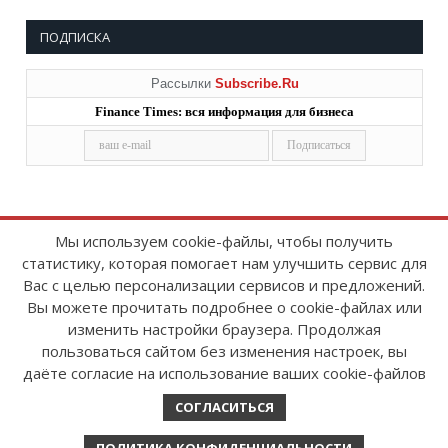
ПОДПИСКА
Рассылки
Subscribe.Ru
Finance Times: вся информация для бизнеса
Мы используем cookie-файлы, чтобы получить
статистику, которая помогает нам улучшить сервис для
Copyright © 2008-2026
FinanceTimes
Вас с целью персонализации сервисов и предложений.
Зарегистрировано в Роскомнадзоре
Вы можете прочитать подробнее о cookie-файлах или
Свидетельство о регистрации СМИ:
изменить настройки браузера. Продолжая
серия Эл № ФС77-86300 от 10 ноября 2023 г
пользоваться сайтом без изменения настроек, вы
даёте согласие на использование ваших cookie-файлов
СОГЛАСИТЬСЯ