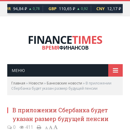
EUR
94,84 ₽
GBP
110,65 ₽
CNY
12,17 ₽
▲ 0,78
▲ 0,92
▲ 0,
FINANCE
TIMES
ВРЕМЯ
ФИНАНСОВ
МЕНЮ
Главная
»
Новости
»
Банковские новости
»
В приложении
Сбербанка будет указан размер будущей пенсии
В приложении Сбербанка будет
указан размер будущей пенсии
0
411