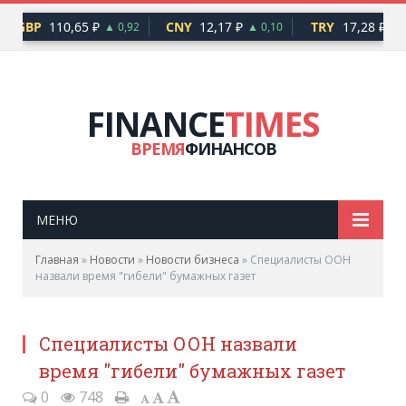
GBP
110,65 ₽
CNY
12,17 ₽
TRY
17,28 ₽
▲ 0,92
▲ 0,10
▲ 0
FINANCE
TIMES
ВРЕМЯ
ФИНАНСОВ
МЕНЮ
Главная
»
Новости
»
Новости бизнеса
»
Специалисты ООН
назвали время "гибели" бумажных газет
Специалисты ООН назвали
время "гибели" бумажных газет
0
748