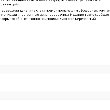
б этом сообщает газета Times.
«
Аэрофлот» планирует взыскать
ранзакций».
в переводили деньги на счета подконтрольных им оффшорных компан
плачивали иностранные авиаперевозчики. Издание также сообщает
 которые якобы незаконно присвоили Глушков и Березовский.