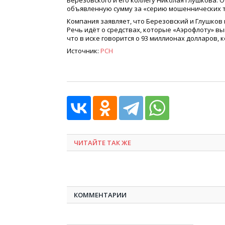
Березовского и его коллегу Николая Глушкова. О
объявленную сумму за
«
серию мошеннических т
Компания заявляет, что Березовский и Глушко
Речь идёт о средствах, которые
«
Аэрофлоту» вы
что в иске говорится о 93 миллионах долларов,
Источник:
РСН
ЧИТАЙТЕ ТАК ЖЕ
КОММЕНТАРИИ