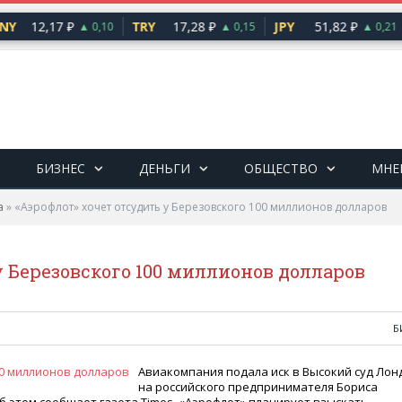
NY
12,17 ₽
TRY
17,28 ₽
JPY
51,82 ₽
▲ 0,10
▲ 0,15
▲ 0,21
БИЗНЕС
ДЕНЬГИ
ОБЩЕСТВО
МНЕ
а
»
«Аэрофлот» хочет отсудить у Березовского 100 миллионов долларов
у Березовского 100 миллионов долларов
Б
Авиакомпания подала иск в Высокий суд Лон
на российского предпринимателя Бориса