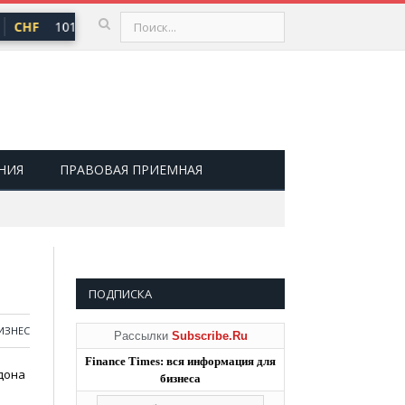
CHF
101,30 ₽
USD
82,17 ₽
EUR
94,84 ₽
▲ 0,64
▲ 0,76
▲ 
НИЯ
ПРАВОВАЯ ПРИЕМНАЯ
ПОДПИСКА
ИЗНЕС
Рассылки
Subscribe.Ru
Finance Times: вся информация для
дона
бизнеса