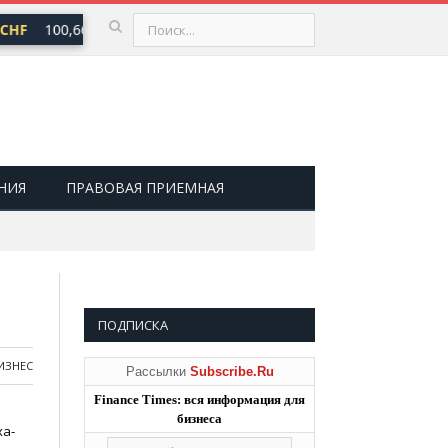
HF
100,66 ₽
USD
81,41 ₽
EUR
94,06 ₽
▲ 0,73
▲ 0,48
▲ 0,8
НИЯ
ПРАВОВАЯ ПРИЕМНАЯ
ПОДПИСКА
ИЗНЕС
Рассылки
Subscribe.Ru
Finance Times: вся информация для
бизнеса
ха-