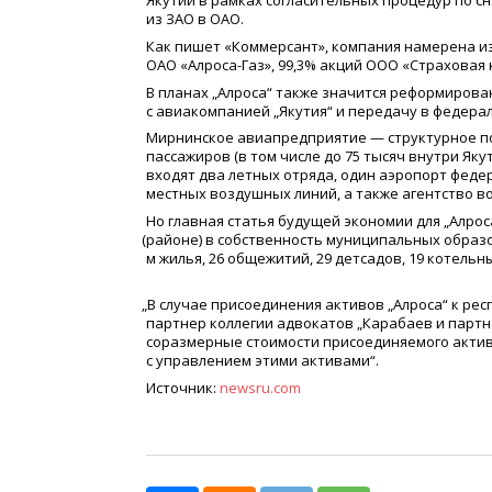
Якутии в рамках согласительных процедур по 
из ЗАО в ОАО.
Как пишет
«
Коммерсант», компания намерена из
ОАО
«
Алроса-Газ», 99,3% акций ООО
«
Страховая 
В планах „Алроса“ также значится реформиров
с авиакомпанией „Якутия“ и передачу в федера
Мирнинское авиапредприятие — структурное по
пассажиров
(
в том числе до 75 тысяч внутри Яку
входят два летных отряда, один аэропорт феде
местных воздушных линий, а также агентство 
Но главная статья будущей экономии для „Алро
(
районе) в собственность муниципальных образо
м жилья, 26 общежитий, 29 детсадов, 19 котель
„
В случае присоединения активов „Алроса“ к ре
партнер коллегии адвокатов „Карабаев и партн
соразмерные стоимости присоединяемого актива.
с управлением этими активами“.
Источник:
newsru.com