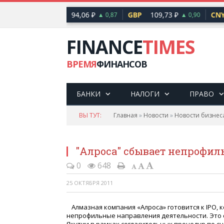
41 ₽
EUR
94,06 ₽
GBP
109,73 ₽
CNY
▲ 0,48
▲ 0,87
▲ 0,90
FINANCE
TIMES
ВРЕМЯ
ФИНАНСОВ
БАНКИ
НАЛОГИ
ПРАВО
ВЫ ТУТ:
Главная
»
Новости
»
Новости бизнес
"Алроса" сбывает непрофил
0
648
25 ОКТЯБРЯ 2011
Алмазная компания
«
Алроса» готовится к IPO,
непрофильные направления деятельности. Это с