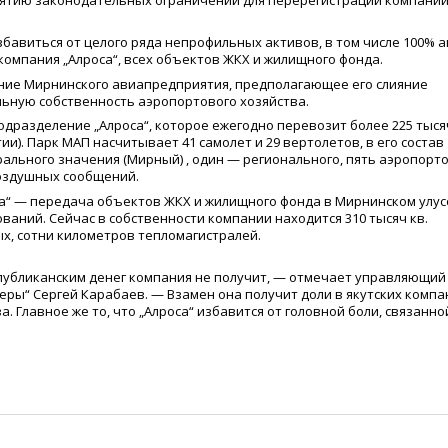
снятию законодательных ограничений для перерегистрации компани
бавиться от целого ряда непрофильных активов, в том числе 100% 
компания „Алроса“, всех объектов ЖКХ и жилищного фонда.
ание Мирнинского авиапредприятия, предполагающее его слияние
льную собственность аэропортового хозяйства.
дразделение „Алроса“, которое ежегодно перевозит более 225 тыся
тии). Парк МАП насчитывает 41 самолет и 29 вертолетов, в его состав
рального значения
(
Мирный) , один — регионального, пять аэропорт
воздушных сообщений.
са“ — передача объектов ЖКХ и жилищного фонда в Мирнинском улус
ваний. Сейчас в собственности компании находится 310 тысяч кв.
ных, сотни километров тепломагистралей.
спубликанским денег компания не получит, — отмечает управляющий
еры“ Сергей Карабаев. — Взамен она получит доли в якутских компа
 Главное же то, что „Алроса“ избавится от головной боли, связанно