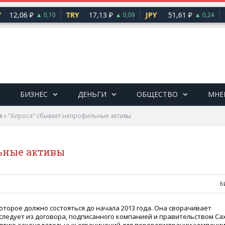
12,06 ₽
TRY
17,13 ₽
JPY
51,61 ₽
C
▲ 0,10
▲ 0,09
▲ 0,24
БИЗНЕС
ДЕНЬГИ
ОБЩЕСТВО
МНЕ
а
»
"Алроса" сбывает непрофильные активы
ьные активы
Б
 которое должно состояться до начала 2013 года. Она сворачивает
ледует из договора, подписанного компанией и правительством Са