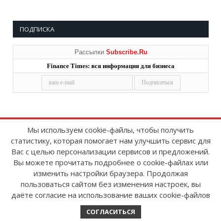
ПОДПИСКА
Рассылки
Subscribe.Ru
Finance Times: вся информация для бизнеса
Мы используем cookie-файлы, чтобы получить
статистику, которая помогает нам улучшить сервис для
Copyright © 2008-2026
FinanceTimes
Вас с целью персонализации сервисов и предложений.
Зарегистрировано в Роскомнадзоре
Вы можете прочитать подробнее о cookie-файлах или
Свидетельство о регистрации СМИ:
изменить настройки браузера. Продолжая
серия Эл № ФС77-86300 от 10 ноября 2023 г
пользоваться сайтом без изменения настроек, вы
даёте согласие на использование ваших cookie-файлов
СОГЛАСИТЬСЯ