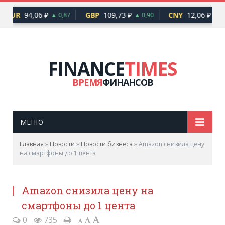
EUR
94,06 ₽
GBP
109,73 ₽
CNY
12,06 ₽
▲ 0,87
▲ 0,90
▲ 0,
FINANCE
TIMES
ВРЕМЯ
ФИНАНСОВ
МЕНЮ
Главная
»
Новости
»
Новости бизнеса
»
Amazon снизила цену
на смартфоны до 1 цента
Amazon снизила цену на
смартфоны до 1 цента
0
735