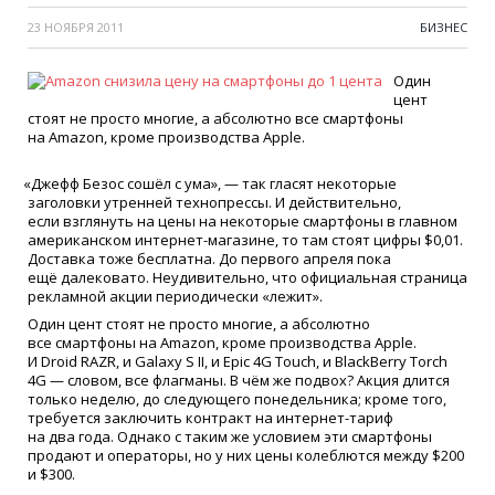
23 НОЯБРЯ 2011
БИЗНЕС
Один
цент
стоят не просто многие, а абсолютно все смартфоны
на Amazon, кроме производства Apple.
«
Джефф Безос сошёл с ума», — так гласят некоторые
заголовки утренней технопрессы. И действительно,
если взглянуть на цены на некоторые смартфоны в главном
американском интернет-магазине, то там стоят цифры $0,01.
Доставка тоже бесплатна. До первого апреля пока
ещё далековато. Неудивительно, что официальная страница
рекламной акции периодически
«
лежит».
Один цент стоят не просто многие, а абсолютно
все смартфоны на Amazon, кроме производства Apple.
И Droid RAZR, и Galaxy S II, и Epic 4G Touch, и BlackBerry Torch
4G — словом, все флагманы. В чём же подвох? Акция длится
только неделю, до следующего понедельника; кроме того,
требуется заключить контракт на интернет-тариф
на два года. Однако с таким же условием эти смартфоны
продают и операторы, но у них цены колеблются между $200
и $300.