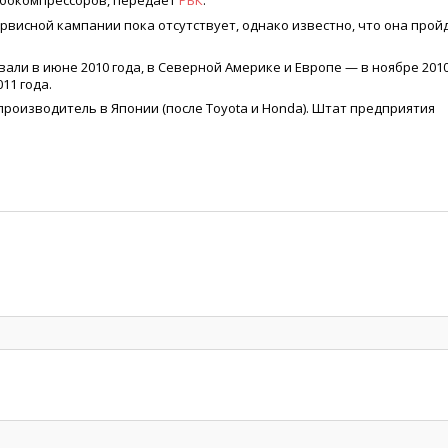
рбокомпрессоров, передает
РБК
.
висной кампании пока отсутствует, однако известно, что она прой
вали в июне 2010 года, в Северной Америке и Европе — в ноябре 201
11 года.
топроизводитель в Японии
(
после Toyota и Honda). Штат предприятия