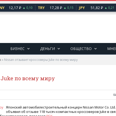
NY
12,17 ₽
TRY
17,28 ₽
JPY
51,82 ₽
▲ 0,10
▲ 0,15
▲ 0,21
БИЗНЕС
ДЕНЬГИ
ОБЩЕСТВО
МНЕ
а
»
Nissan отзывает кроссоверы Juke по всему миру
 Juke по всему миру
Б
Японский автомобилестроительный концерн Nissan Motor Co. Ltd.
объявил об отзыве 118 тысяч компактных кроссоверов Juke в свя