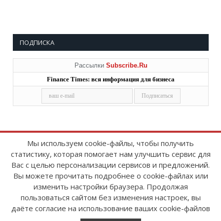
ПОДПИСКА
Рассылки
Subscribe.Ru
Finance Times: вся информация для бизнеса
Мы используем cookie-файлы, чтобы получить
статистику, которая помогает нам улучшить сервис для
Copyright © 2008-2026
FinanceTimes
Вас с целью персонализации сервисов и предложений.
Зарегистрировано в Роскомнадзоре
Вы можете прочитать подробнее о cookie-файлах или
Свидетельство о регистрации СМИ:
изменить настройки браузера. Продолжая
серия Эл № ФС77-86300 от 10 ноября 2023 г
пользоваться сайтом без изменения настроек, вы
даёте согласие на использование ваших cookie-файлов