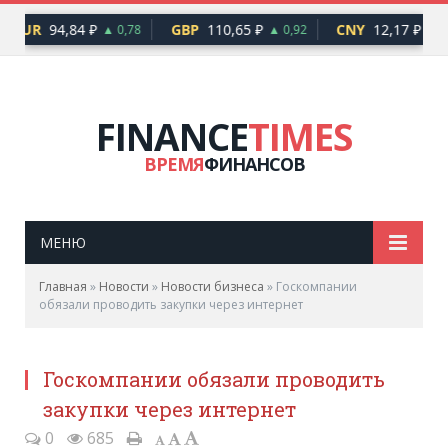
EUR
94,84 ₽
GBP
110,65 ₽
CNY
12,17 ₽
▲ 0,78
▲ 0,92
▲ 0
FINANCE
TIMES
ВРЕМЯ
ФИНАНСОВ
МЕНЮ
Главная
»
Новости
»
Новости бизнеса
»
Госкомпании
обязали проводить закупки через интернет
Госкомпании обязали проводить
закупки через интернет
0
685