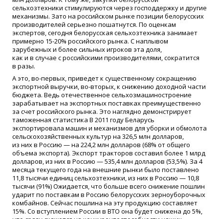
сельхозтехники стимулируются через господдержку и другие
механизмы. Зато на российском рынке позиции белорусских
производителей серьезно пошатнутся. По оценкам
экспертов, сегодня белорусская сельхозтехника занимает
примерно 15-20% российского рынка. С наплывом
зарубежных и более сильных игроков эта доля,
как и в случае с российскими производителями, сократится
в разы.
А это, во-первых, приведет к существенному сокращению
экспортной выручки, во-вторых, к снижению доходной части
бюджета. Ведь отечественное сельхозмашиностроение
зарабатывает на экспортных поставках преимущественно
за счет российского рынка. Это наглядно демонстрирует
таможенная статистика В 2011 году Беларусь
экспортировала машин и механизмов для уборки и обмолота
сельскохозяйственных культур на 326,5 млн долларов,
из них в Россию — на 224,2 млн долларов
(68
% от общего
объема экспорта). Экспорт тракторов составил более 1 млрд
долларов, из них в Россию — 535,4 млн долларов
(53
,5%). За 4
месяца текущего года на внешние рынки было поставлено
11,8 тысячи единиц сельхозтехники, из них в Россию — 10,8
тысячи
(91
%) Ожидается, что больше всего снижение пошлин
ударит по поставкам в Россию белорусских зерноуборочных
комбайнов. Сейчас пошлина на эту продукцию составляет
15%. Со вступлением России в ВТО она будет снижена до 5%,