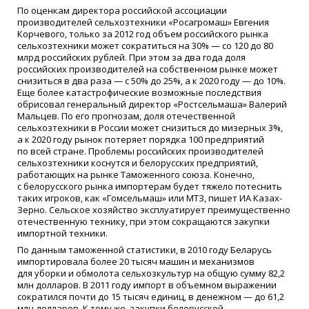
По оценкам директора российской ассоциации
производителей сельхозтехники
«
Росагромаш» Евгения
Корчевого, только за 2012 год объем российского рынка
сельхозтехники может сократиться на 30% — со 120 до 80
млрд российских рублей. При этом за два года доля
российских производителей на собственном рынке может
снизиться в два раза — с 50% до 25%, а к 2020 году — до 10%.
Еще более катастрофические возможные последствия
обрисовал генеральный директор
«
Ростсельмаша» Валерий
Мальцев. По его прогнозам, доля отечественной
сельхозтехники в России может снизиться до мизерных 3%,
а к 2020 году рынок потеряет порядка 100 предприятий
по всей стране. Проблемы российских производителей
сельхозтехники коснутся и белорусских предприятий,
работающих на рынке Таможенного союза. Конечно,
с белорусского рынка импортерам будет тяжело потеснить
таких игроков, как
«
Гомсельмаш» или МТЗ, пишет ИА Казах-
Зерно. Сельское хозяйство эксплуатирует преимущественно
отечественную технику, при этом сокращаются закупки
импортной техники.
По данным таможенной статистики, в 2010 году Беларусь
импортировала более 20 тысяч машин и механизмов
для уборки и обмолота сельхозкультур на общую сумму 82,2
млн долларов. В 2011 году импорт в объемном выражении
сократился почти до 15 тысяч единиц, в денежном — до 61,2
млн долларов. К тому же, закупки белорусской