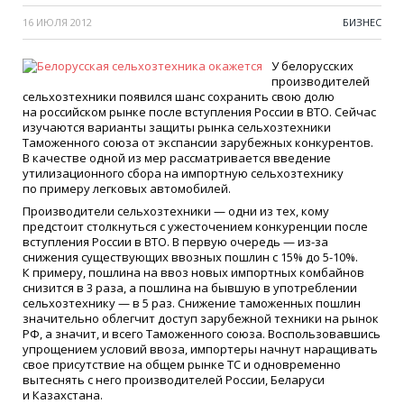
16 ИЮЛЯ 2012
БИЗНЕС
У белорусских
производителей
сельхозтехники появился шанс сохранить свою долю
на российском рынке после вступления России в ВТО. Сейчас
изучаются варианты защиты рынка сельхозтехники
Таможенного союза от экспансии зарубежных конкурентов.
В качестве одной из мер рассматривается введение
утилизационного сбора на импортную сельхозтехнику
по примеру легковых автомобилей.
Производители сельхозтехники — одни из тех, кому
предстоит столкнуться с ужесточением конкуренции после
вступления России в ВТО. В первую очередь — из-за
снижения существующих ввозных пошлин с 15% до 5-10%.
К примеру, пошлина на ввоз новых импортных комбайнов
снизится в 3 раза, а пошлина на бывшую в употреблении
сельхозтехнику — в 5 раз. Снижение таможенных пошлин
значительно облегчит доступ зарубежной техники на рынок
РФ, а значит, и всего Таможенного союза. Воспользовавшись
упрощением условий ввоза, импортеры начнут наращивать
свое присутствие на общем рынке ТС и одновременно
вытеснять с него производителей России, Беларуси
и Казахстана.