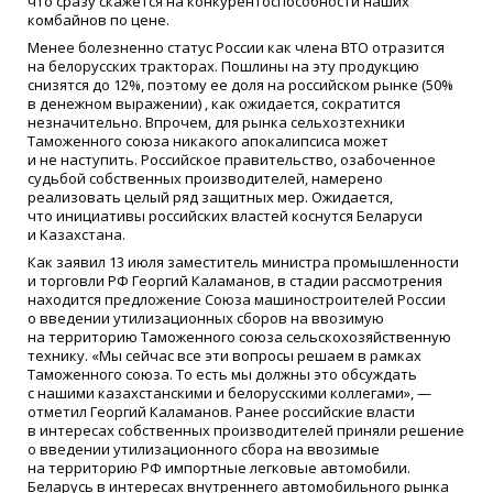
что сразу скажется на конкурентоспособности наших
комбайнов по цене.
Менее болезненно статус России как члена ВТО отразится
на белорусских тракторах. Пошлины на эту продукцию
снизятся до 12%, поэтому ее доля на российском рынке
(50
%
в денежном выражении) , как ожидается, сократится
незначительно. Впрочем, для рынка сельхозтехники
Таможенного союза никакого апокалипсиса может
и не наступить. Российское правительство, озабоченное
судьбой собственных производителей, намерено
реализовать целый ряд защитных мер. Ожидается,
что инициативы российских властей коснутся Беларуси
и Казахстана.
Как заявил 13 июля заместитель министра промышленности
и торговли РФ Георгий Каламанов, в стадии рассмотрения
находится предложение Союза машиностроителей России
о введении утилизационных сборов на ввозимую
на территорию Таможенного союза сельскохозяйственную
технику.
«
Мы сейчас все эти вопросы решаем в рамках
Таможенного союза. То есть мы должны это обсуждать
с нашими казахстанскими и белорусскими коллегами», —
отметил Георгий Каламанов. Ранее российские власти
в интересах собственных производителей приняли решение
о введении утилизационного сбора на ввозимые
на территорию РФ импортные легковые автомобили.
Беларусь в интересах внутреннего автомобильного рынка