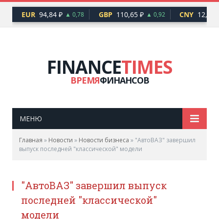
EUR
94,84 ₽
GBP
110,65 ₽
CNY
12,17 
76
▲ 0,78
▲ 0,92
FINANCE
TIMES
ВРЕМЯ
ФИНАНСОВ
МЕНЮ
Главная
»
Новости
»
Новости бизнеса
»
"АвтоВАЗ" завершил
выпуск последней "классической" модели
"АвтоВАЗ" завершил выпуск
последней "классической"
модели