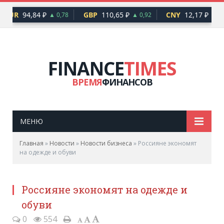
EUR
94,84 ₽
GBP
110,65 ₽
CNY
12,17 ₽
▲ 0,78
▲ 0,92
▲ 0,
FINANCE
TIMES
ВРЕМЯ
ФИНАНСОВ
МЕНЮ
Главная
»
Новости
»
Новости бизнеса
»
Россияне экономят
на одежде и обуви
Россияне экономят на одежде и
обуви
0
554