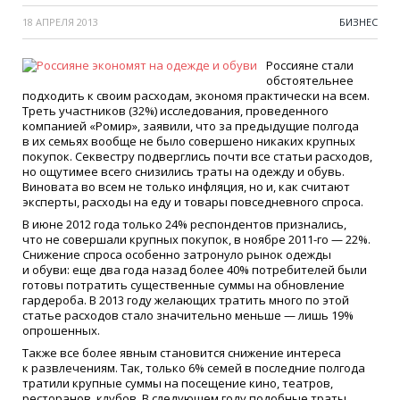
18 АПРЕЛЯ 2013
БИЗНЕС
Россияне стали
обстоятельнее
подходить к своим расходам, экономя практически на всем.
Треть участников
(32
%) исследования, проведенного
компанией
«
Ромир», заявили, что за предыдущие полгода
в их семьях вообще не было совершено никаких крупных
покупок. Секвестру подверглись почти все статьи расходов,
но ощутимее всего снизились траты на одежду и обувь.
Виновата во всем не только инфляция, но и, как считают
эксперты, расходы на еду и товары повседневного спроса.
В июне 2012 года только 24% респондентов признались,
что не совершали крупных покупок, в ноябре 2011-го — 22%.
Снижение спроса особенно затронуло рынок одежды
и обуви: еще два года назад более 40% потребителей были
готовы потратить существенные суммы на обновление
гардероба. В 2013 году желающих тратить много по этой
статье расходов стало значительно меньше — лишь 19%
опрошенных.
Также все более явным становится снижение интереса
к развлечениям. Так, только 6% семей в последние полгода
тратили крупные суммы на посещение кино, театров,
ресторанов, клубов. В следующем году подобные траты