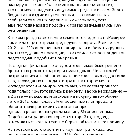
планируют только 4%. Не слишком велико число и тех,
кто планирует выделить ощутимые средства из семейного
бюджета на отдых и путешествия, — о таких планах
сообщили только 8% опрошенных
«
Ромиром», хотя
еще полгода назад о подобных тратах задумывались 18%
респондентов.
В целом тренд на экономию семейного бюджета в
«
Ромире»
заметили еще во время предыдущего опроса. Если летом
2012 года 33% опрошенных планировали избежать крупных
трат в следующем полугодии, то и сейчас 32% респондентов
подтвердили подобные намерения.
Последние финансовые ресурсы этой зимой было решено
бросить на ремонт квартир и жилых домов. Число семей,
потратившихся на облагораживание своего жилья, достигло
17%, неожиданно выведя эти траты на второе место.
Исследователи
«
Ромира» отмечают, что летом прошлого
года только 10% готовились к ремонту. Так же неожиданно —
в 2 раза — подскочили расходы на покупку автомобилей:
летом 2012 года только 5% опрошенных планировали
обновить или расширить свой автопарк,
однако в реальности купили машину 8% опрошенных.
Подобная ситуация повторяется второй год подряд,
отмечают исследователи, не берясь объяснить ее причину.
На третьем месте в рейтинге крупных трат оказалась
оплата медицинских услуг — 14%. Рост стоимости