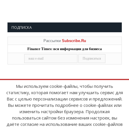
ПОДПИСКА
Рассылки
Subscribe.Ru
Finance Times: вся информация для бизнеса
Мы используем cookie-файлы, чтобы получить
статистику, которая помогает нам улучшить сервис для
Copyright © 2008-2026
FinanceTimes
Вас с целью персонализации сервисов и предложений.
Зарегистрировано в Роскомнадзоре
Вы можете прочитать подробнее о cookie-файлах или
Свидетельство о регистрации СМИ:
изменить настройки браузера. Продолжая
серия Эл № ФС77-86300 от 10 ноября 2023 г
пользоваться сайтом без изменения настроек, вы
даёте согласие на использование ваших cookie-файлов