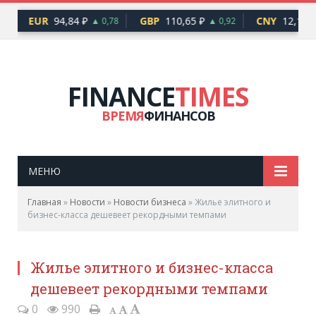
EUR
94,84 ₽
GBP
110,65 ₽
CNY
12,17 ₽
6
▲ 0,78
▲ 0,92
FINANCE
TIMES
ВРЕМЯ
ФИНАНСОВ
МЕНЮ
Главная
»
Новости
»
Новости бизнеса
»
Жилье элитного и
бизнес-класса дешевеет рекордными темпами
Жилье элитного и бизнес-класса
дешевеет рекордными темпами
0
990