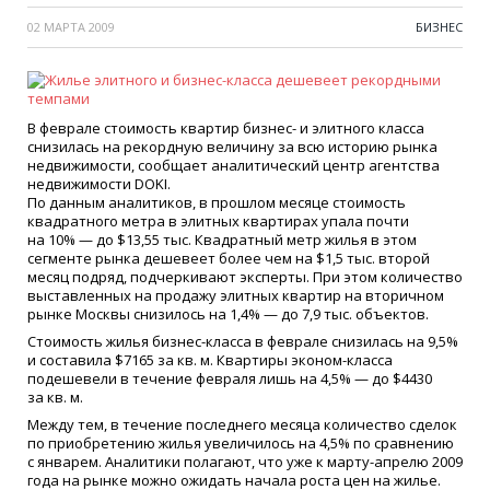
02 МАРТА 2009
БИЗНЕС
В феврале стоимость квартир бизнес- и элитного класса
снизилась на рекордную величину за всю историю рынка
недвижимости, сообщает аналитический центр агентства
недвижимости DOKI.
По данным аналитиков, в прошлом месяце стоимость
квадратного метра в элитных квартирах упала почти
на 10% — до $13,55 тыс. Квадратный метр жилья в этом
сегменте рынка дешевеет более чем на $1,5 тыс. второй
месяц подряд, подчеркивают эксперты. При этом количество
выставленных на продажу элитных квартир на вторичном
рынке Москвы снизилось на 1,4% — до 7,9 тыс. объектов.
Стоимость жилья бизнес-класса в феврале снизилась на 9,5%
и составила $7165 за кв. м. Квартиры эконом-класса
подешевели в течение февраля лишь на 4,5% — до $4430
за кв. м.
Между тем, в течение последнего месяца количество сделок
по приобретению жилья увеличилось на 4,5% по сравнению
с январем. Аналитики полагают, что уже к марту-апрелю 2009
года на рынке можно ожидать начала роста цен на жилье.