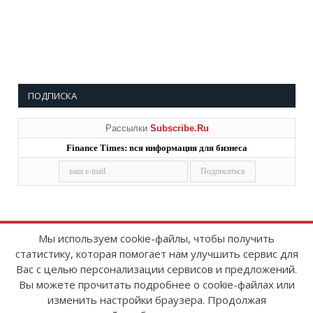
ПОДПИСКА
Рассылки
Subscribe.Ru
Finance Times: вся информация для бизнеса
Мы используем cookie-файлы, чтобы получить
статистику, которая помогает нам улучшить сервис для
Copyright © 2008-2026
FinanceTimes
Вас с целью персонализации сервисов и предложений.
Зарегистрировано в Роскомнадзоре
Вы можете прочитать подробнее о cookie-файлах или
Свидетельство о регистрации СМИ:
изменить настройки браузера. Продолжая
серия Эл № ФС77-86300 от 10 ноября 2023 г