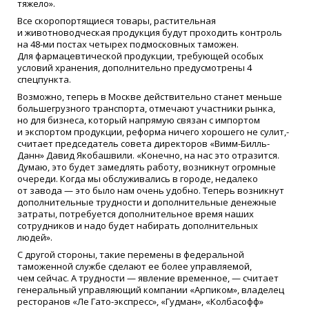
тяжело».
Все скоропортящиеся товары, растительная
и животноводческая продукция будут проходить контроль
на 48-ми постах четырех подмосковных таможен.
Для фармацевтической продукции, требующей особых
условий хранения, дополнительно предусмотрены 4
спецпункта.
Возможно, теперь в Москве действительно станет меньше
большегрузного транспорта, отмечают участники рынка,
но для бизнеса, который напрямую связан с импортом
и экспортом продукции, реформа ничего хорошего не сулит,-
считает председатель совета директоров
«
Вимм-Билль-
Данн» Давид Якобашвили.
«
Конечно, на нас это отразится.
Думаю, это будет замедлять работу, возникнут огромные
очереди. Когда мы обслуживались в городе, недалеко
от завода — это было нам очень удобно. Теперь возникнут
дополнительные трудности и дополнительные денежные
затраты, потребуется дополнительное время наших
сотрудников и надо будет набирать дополнительных
людей».
С другой стороны, такие перемены в федеральной
таможенной службе сделают ее более управляемой,
чем сейчас. А трудности — явление временное, — считает
генеральный управляющий компании
«
Арпиком», владелец
ресторанов
«
Ле Гато-экспресс»,
«
Гудман»,
«
Колбасофф»