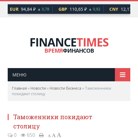
EUR
94,84 ₽
GBP
110,65 ₽
CNY
12,17 ₽
▲ 0,78
▲ 0,92
▲
FINANCE
TIMES
ВРЕМЯ
ФИНАНСОВ
МЕНЮ
Главная
»
Новости
»
Новости бизнеса
»
Таможенники
покидают столицу
Таможенники покидают
столицу
0
650