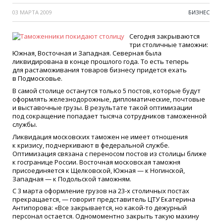
03 МАРТА 2009
БИЗНЕС
Сегодня закрываются
три столичные таможни:
Южная, Восточная и Западная. Северная была
ликвидирована в конце прошлого года. То есть теперь
для растаможивания товаров бизнесу придется ехать
в Подмосковье.
В самой столице останутся только 5 постов, которые будут
оформлять железнодорожные, дипломатические, почтовые
и выставочные грузы. В результате такой оптимизации
под сокращение попадает тысяча сотрудников таможенной
службы.
Ликвидация московских таможен не имеет отношения
к кризису, подчеркивают в федеральной службе.
Оптимизация связана с переносом постов из столицы ближе
к госгранице России. Восточная московская таможня
присоединяется к Щелковской, Южная — к Ногинской,
Западная — к Подольской таможням.
С 3 марта оформление грузов на 23-х столичных постах
прекращается, — говорит представитель ЦТУ Екатерина
Антипорова:
«
Все закрывается, но какой-то дежурный
персонал остается. Одномоментно закрыть такую махину