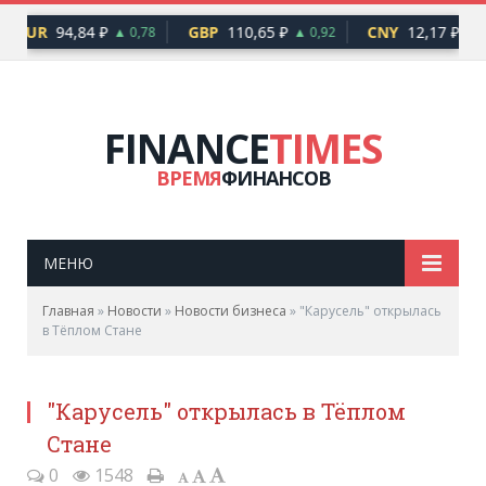
EUR
94,84 ₽
GBP
110,65 ₽
CNY
12,17 ₽
▲ 0,78
▲ 0,92
▲ 0
FINANCE
TIMES
ВРЕМЯ
ФИНАНСОВ
МЕНЮ
Главная
»
Новости
»
Новости бизнеса
»
"Карусель" открылась
в Тёплом Стане
"Карусель" открылась в Тёплом
Стане
0
1548