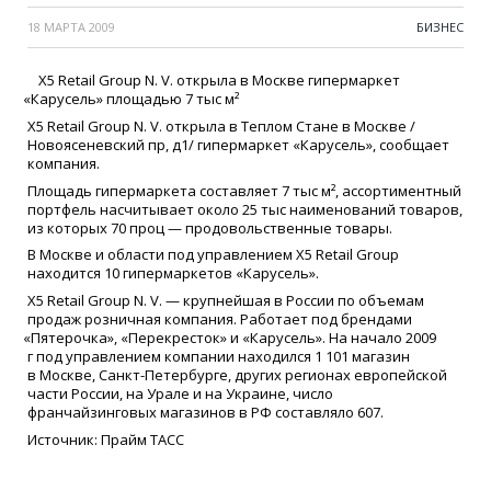
18 МАРТА 2009
БИЗНЕС
X5 Retail Group N. V. открыла в Москве гипермаркет
«
Карусель» площадью 7 тыс м²
X5 Retail Group N. V. открыла в Теплом Стане в Москве /
Новоясеневский пр, д1/ гипермаркет
«
Карусель», сообщает
компания.
Площадь гипермаркета составляет 7 тыс м², ассортиментный
портфель насчитывает около 25 тыс наименований товаров,
из которых 70 проц — продовольственные товары.
В Москве и области под управлением X5 Retail Group
находится 10 гипермаркетов
«
Карусель».
X5 Retail Group N. V. — крупнейшая в России по объемам
продаж розничная компания. Работает под брендами
«
Пятерочка»,
«
Перекресток» и
«
Карусель». На начало 2009
г под управлением компании находился 1 101 магазин
в Москве, Санкт-Петербурге, других регионах европейской
части России, на Урале и на Украине, число
франчайзинговых магазинов в РФ составляло 607.
Источник: Прайм ТАСС