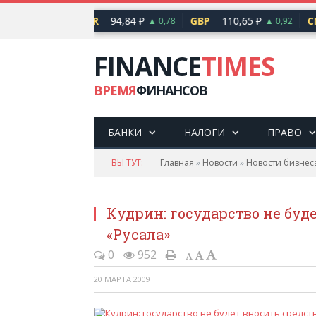
2,17 ₽
EUR
94,84 ₽
GBP
110,65 ₽
CN
▲ 0,76
▲ 0,78
▲ 0,92
FINANCE
TIMES
ВРЕМЯ
ФИНАНСОВ
БАНКИ
НАЛОГИ
ПРАВО
ВЫ ТУТ:
Главная
»
Новости
»
Новости бизнес
Кудрин: государство не буд
«Русала»
0
952
20 МАРТА 2009