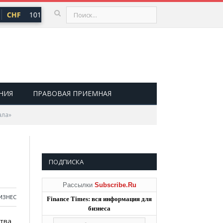
CHF
101,30 ₽
USD
82,17 ₽
EUR
94,84 ₽
▲ 0,64
▲ 0,76
▲ 0
НИЯ
ПРАВОВАЯ ПРИЕМНАЯ
ала»
ПОДПИСКА
Рассылки
Subscribe.Ru
ИЗНЕС
Finance Times: вся информация для
бизнеса
ства