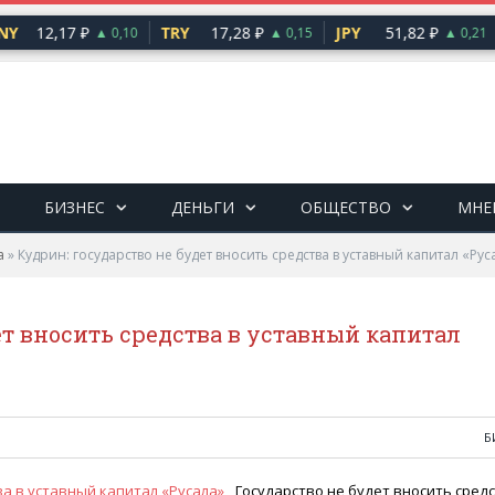
Y
12,17 ₽
TRY
17,28 ₽
JPY
51,82 ₽
▲ 0,10
▲ 0,15
▲ 0,21
БИЗНЕС
ДЕНЬГИ
ОБЩЕСТВО
МНЕ
а
»
Кудрин: государство не будет вносить средства в уставный капитал «Рус
ет вносить средства в уставный капитал
Б
Государство не будет вносить сред