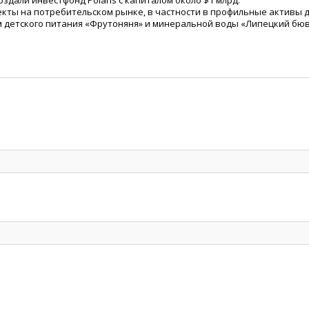
здали инвестфонд Polaris с капиталом около $1 млрд.
кты на потребительском рынке, в частности в профильные активы 
 детского питания
«
Фрутоняня» и минеральной воды
«
Липецкий бюв