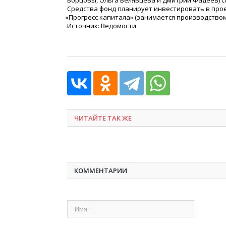
Борцовы, Ольга Белявцева и Дмитрий Фадеев) со
Средства фонд планирует инвестировать в прое
«
Прогресс капитала»
(
занимается производством
Источник: Ведомости
ЧИТАЙТЕ ТАК ЖЕ
КОММЕНТАРИИ