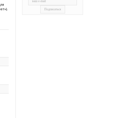
для
ет»).