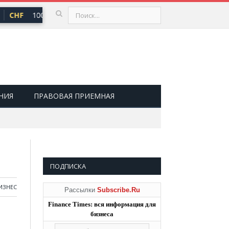
CHF
100,66 ₽
USD
81,41 ₽
EUR
94,06 ₽
▲ 0,73
▲ 0,48
▲ 
НИЯ
ПРАВОВАЯ ПРИЕМНАЯ
ПОДПИСКА
ИЗНЕС
Рассылки
Subscribe.Ru
Finance Times: вся информация для
бизнеса