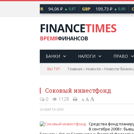
81,41 ₽
EUR
94,06 ₽
GBP
109,73 ₽
C
▲ 0,48
▲ 0,87
▲ 0,90
FINANCE
TIMES
ВРЕМЯ
ФИНАНСОВ
БАНКИ
НАЛОГИ
ПРАВО
ВЫ ТУТ:
Главная
»
Новости
»
Новости бизнес
Соковый инвестфонд
0
1128
26 МАРТА 2009
Средства фонд планир
В сентябре 2008 г. бы