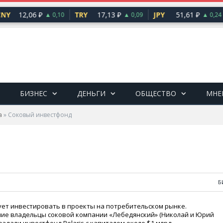
NY
12,06 ₽
TRY
17,13 ₽
JPY
51,61 ₽
▲ 0,10
▲ 0,09
▲ 0,24
БИЗНЕС
ДЕНЬГИ
ОБЩЕСТВО
МНЕ
а
»
Соковый инвестфонд
Б
ует инвестировать в проекты на потребительском рынке.
вшие владельцы соковой компании
«
Лебедянский»
(
Николай и Юрий