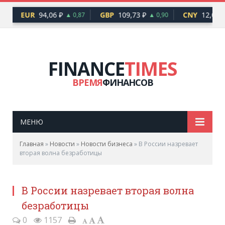
EUR
94,06 ₽
GBP
109,73 ₽
CNY
12,06 ₽
48
▲ 0,87
▲ 0,90
FINANCE
TIMES
ВРЕМЯ
ФИНАНСОВ
МЕНЮ
Главная
»
Новости
»
Новости бизнеса
»
В России назревает
вторая волна безработицы
В России назревает вторая волна
безработицы
0
1157