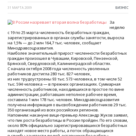
31 МАРТА 2009
БИЗНЕС
За
неделю
с 19 по 25 марта численность безработных граждан,
зарегистрированных в органах службы занятости, выросла
на 1,5% — до 2 млн 164,7 тыс. человек, сообщает
Минздравсоцразвития.
Наиболее значительный прирост численности безработных
граждан произошел в Чувашии, Кировской, Пензенской,
Брянской, Свердловской, Калининградской областях.
С начала октября 2008 года численность уволенных
работников достигла 280 тыс. 827 человек,
из них трудоустроены 93 тыс. 573 человека, в том числе 52
тыс. 594 человека — в прежних организациях. Суммарная
численность работников, находившихся в простое по вине
администрации, работавших неполное рабочее время,
составила 1 млн 178 тыс. человек. Минздравсоцразвития
получена информация о высвобождении работников 29 тыс.
350 организаций из всех российских регионов.
Напомним: накануне вице-премьер Александр Жуков заявил,
что пик роста безработицы в России пройден. По его словам,
около 80% официально зарегистрировавшихся безработных
находят новое место работы, а поток обращающихся
в службы занятости людей, оставшихся без работы,