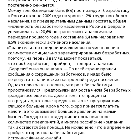
постепенно снижается.
Между тем, Всемирный банк
(
ВБ) прогнозирует безработицу
в России в конце 2009 года на уровне 12% трудоспособного
населения. По предварительным данным Росстата, общая
численность безработного населения в России в феврале
увеличилась на 20,6% по сравнению с аналогичным
периодом прошлого года и составила 6,4 млн человек или
8,5% экономически активного населения.
«
Правительство предпринимало меры по уменьшению
количества официально зарегистрированных безработных,
поэтому, на первый взгляд, может показаться,
что пик безработицы пройден, — говорит аналитик
„Барреля“ Анна Анненкова. — По всей стране прошли
сообщения о сокращении работников, и надо было
не допустить панических настроений среди населения.
Однако пока рано говорить, что рост безработицы
приостановился. Предпосылки для роста числа безработных
граждан все еще есть. Дело в том, что проценты
по кредитам, которые предоставляются предприятиям,
слишком большие. Кроме того, скоро придется платить
налоги, а это оказывает большое давление на малый
бизнес. Государство поддерживает ограниченное
количество предприятий, а многие российские компании
так и остаются без помощи. Не исключено, что в апреле-мае
пройдет вторая волна безработицы».
Источник: Финанс.-онлайн