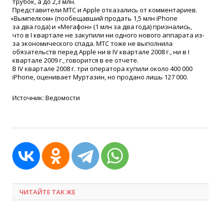
трубок, а до 2,3 млн.
Представители МТС и Apple отказались от комментариев.
«
Вымпелком»
(
пообещавший продать 1,5 млн iPhone
за два года) и
«
Мегафон»
(1
млн за два года) признались,
что в I квартале не закупили ни одного нового аппарата из-
за экономического спада. МТС тоже не выполнила
обязательств перед Apple ни в IV квартале 2008 г., ни в I
квартале 2009 г., говорится в ее отчете.
В IV квартале 2008 г. три оператора купили около 400 000
iPhone, оценивает Муртазин, но продано лишь 127 000.
Источник: Ведомости
ЧИТАЙТЕ ТАК ЖЕ