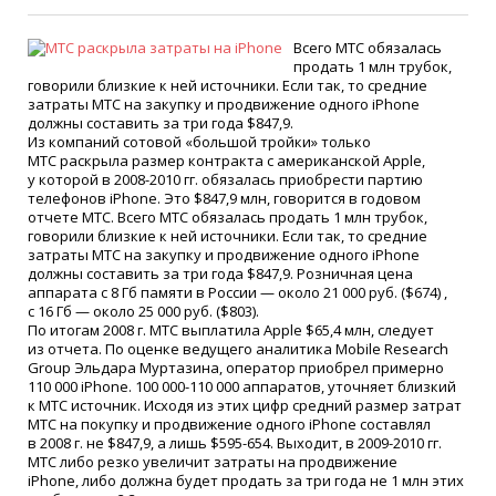
Всего МТС обязалась
продать 1 млн трубок,
говорили близкие к ней источники. Если так, то средние
затраты МТС на закупку и продвижение одного iPhone
должны составить за три года $847,9.
Из компаний сотовой
«
большой тройки» только
МТС раскрыла размер контракта с американской Apple,
у которой в 2008-2010 гг. обязалась приобрести партию
телефонов iPhone. Это $847,9 млн, говорится в годовом
отчете МТС. Всего МТС обязалась продать 1 млн трубок,
говорили близкие к ней источники. Если так, то средние
затраты МТС на закупку и продвижение одного iPhone
должны составить за три года $847,9. Розничная цена
аппарата с 8 Гб памяти в России — около 21 000 руб.
(
$674) ,
с 16 Гб — около 25 000 руб.
(
$803).
По итогам 2008 г. МТС выплатила Apple $65,4 млн, следует
из отчета. По оценке ведущего аналитика Mobile Research
Group Эльдара Муртазина, оператор приобрел примерно
110 000 iPhone. 100 000-110 000 аппаратов, уточняет близкий
к МТС источник. Исходя из этих цифр средний размер затрат
МТС на покупку и продвижение одного iPhone составлял
в 2008 г. не $847,9, а лишь $595-654. Выходит, в 2009-2010 гг.
МТС либо резко увеличит затраты на продвижение
iPhone, либо должна будет продать за три года не 1 млн этих