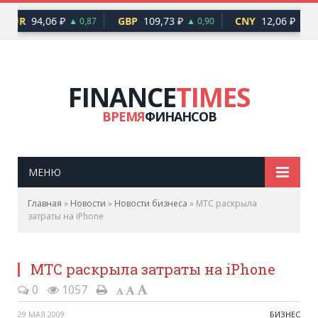
EUR
94,06 ₽
GBP
109,73 ₽
CNY
12,06 ₽
▲ 0,87
▲ 0,90
▲ 0,
FINANCE
TIMES
ВРЕМЯ
ФИНАНСОВ
МЕНЮ
Главная
»
Новости
»
Новости бизнеса
»
МТС раскрыла
затраты на iPhone
МТС раскрыла затраты на iPhone
0
1057
29 МАЯ 2009
БИЗНЕС