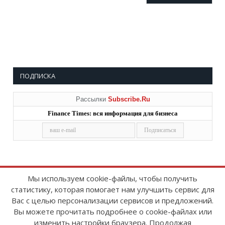
ПОДПИСКА
Рассылки
Subscribe.Ru
Finance Times: вся информация для бизнеса
Мы используем cookie-файлы, чтобы получить
статистику, которая помогает нам улучшить сервис для
Copyright © 2008-2026
FinanceTimes
Вас с целью персонализации сервисов и предложений.
Зарегистрировано в Роскомнадзоре
Вы можете прочитать подробнее о cookie-файлах или
Свидетельство о регистрации СМИ:
изменить настройки браузера. Продолжая
серия Эл № ФС77-86300 от 10 ноября 2023 г