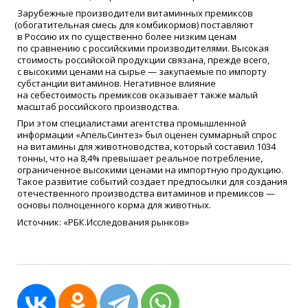
Зарубежные производители витаминных премиксов
(
обогатительная смесь для комбикормов) поставляют
в Россию их по существенно более низким ценам
по сравнению с российскими производителями. Высокая
стоимость российской продукции связана, прежде всего,
с высокими ценами на сырье — закупаемые по импорту
субстанции витаминов. Негативное влияние
на себестоимость премиксов оказывает также малый
масштаб российского производства.
При этом специалистами агентства промышленной
информации
«
АпельСинтез» был оценен суммарный спрос
на витамины для животноводства, который составил 1034
тонны, что на 8,4% превышает реальное потребление,
ограниченное высокими ценами на импортную продукцию.
Такое развитие событий создает предпосылки для создания
отечественного производства витаминов и премиксов —
основы полноценного корма для животных.
Источник:
«
РБК.Исследования рынков»