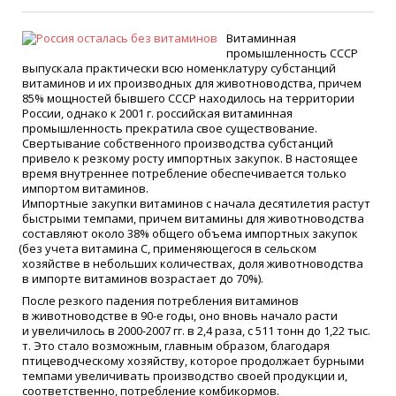
Витаминная
промышленность СССР
выпускала практически всю номенклатуру субстанций
витаминов и их производных для животноводства, причем
85% мощностей бывшего СССР находилось на территории
России, однако к 2001 г. российская витаминная
промышленность прекратила свое существование.
Свертывание собственного производства субстанций
привело к резкому росту импортных закупок. В настоящее
время внутреннее потребление обеспечивается только
импортом витаминов.
Импортные закупки витаминов с начала десятилетия растут
быстрыми темпами, причем витамины для животноводства
составляют около 38% общего объема импортных закупок
(
без учета витамина С, применяющегося в сельском
хозяйстве в небольших количествах, доля животноводства
в импорте витаминов возрастает до 70%).
После резкого падения потребления витаминов
в животноводстве в 90-е годы, оно вновь начало расти
и увеличилось в 2000-2007 гг. в 2,4 раза, с 511 тонн до 1,22 тыс.
т. Это стало возможным, главным образом, благодаря
птицеводческому хозяйству, которое продолжает бурными
темпами увеличивать производство своей продукции и,
соответственно, потребление комбикормов.