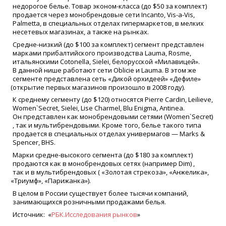
недорогое белье. Товар эконом-класса
(
до $50 за комплект)
продается через монобрендовые сети Incanto, Vis-a-Vis,
Palmetta, в специальных отделах гипермаркетов, в мелких
несетевых магазинах, а также на рынках.
Средне-низкий
(
до $100 за комплект) сегмент представлен
марками прибалтийского производства Lauma, Rosme,
итальянскими Cotonella, Sielei, белорусской
«
Милавицей».
В данной нише работают сети Oblicie и Lauma. В этом же
сегменте представлена сеть
«
Дикой орхидеей»
«
Дефиле»
(
открытие первых магазинов произошло в 2008 году).
К среднему сегменту
(
до $120) относятся Pierre Cardin, Leilieve,
Women`Secret, Sielei, Lise Charmel, Blu Enigma, Antinea.
Он представлен как монобрендовыми сетями
(Women
`Secret)
, так и мультибрендовыми. Кроме того, белье такого типа
продается в специальных отделах универмагов — Marks &
Spencer, BHS.
Марки средне-высокого сегмента
(
до $180 за комплект)
продаются как в монобрендовых сетях
(
например Dim) ,
так и в мультибрендовых
(
«
Золотая стрекоза»,
«
Анжелика»,
«
Триумф»,
«
Парижанка»).
В целом в России существует более тысячи компаний,
занимающихся розничными продажами белья.
Источник:
«
РБК.Исследования рынков
»