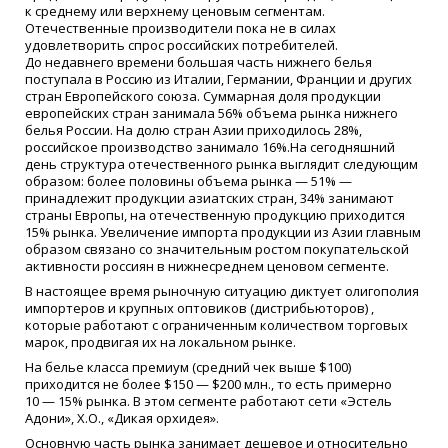
к среднему или верхнему ценовым сегментам.
Отечественные производители пока не в силах
удовлетворить спрос российских потребителей.
До недавнего времени большая часть нижнего белья
поступала в Россию из Италии, Германии, Франции и других
стран Европейского союза. Суммарная доля продукции
европейских стран занимала 56% объема рынка нижнего
белья России. На долю стран Азии приходилось 28%,
российское производство занимало 16%.На сегодняшний
день структура отечественного рынка выглядит следующим
образом: более половины объема рынка — 51% —
принадлежит продукции азиатских стран, 34% занимают
страны Европы, на отечественную продукцию приходится
15% рынка. Увеличение импорта продукции из Азии главным
образом связано со значительным ростом покупательской
активности россиян в нижнесреднем ценовом сегменте.
В настоящее время рыночную ситуацию диктует олигополия
импортеров и крупных оптовиков
(
дистрибьюторов) ,
которые работают с ограниченным количеством торговых
марок, продвигая их на локальном рынке.
На белье класса премиум
(
средний чек выше $100)
приходится не более $150 — $200 млн., то есть примерно
10 — 15% рынка. В этом сегменте работают сети
«
Эстель
Адони», Х.O.,
«
Дикая орхидея».
Основную часть рынка занимает дешевое и относительно