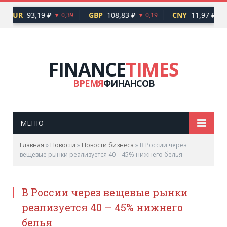
EUR
93,19 ₽
GBP
108,83 ₽
CNY
11,97 ₽
▼ 0,39
▼ 0,19
FINANCE
TIMES
ВРЕМЯ
ФИНАНСОВ
МЕНЮ
Главная
»
Новости
»
Новости бизнеса
»
В России через
вещевые рынки реализуется 40 – 45% нижнего белья
В России через вещевые рынки
реализуется 40 – 45% нижнего
белья