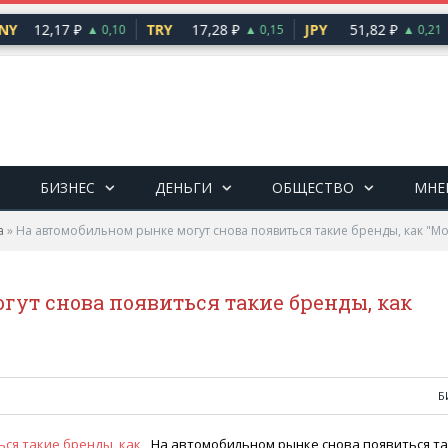
Y
12,17 ₽
TRY
17,28 ₽
JPY
51,82 ₽
▲ 0,10
▲ 0,15
▲ 0,21
БИЗНЕС
ДЕНЬГИ
ОБЩЕСТВО
МНЕ
а
»
На автомобильном рынке могут снова появиться такие бренды, как "Мо
гут снова появиться такие бренды, как
Б
На автомобильном рынке снова появиться т