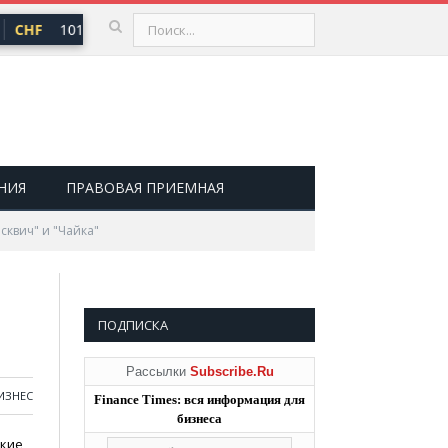
CHF
101,30 ₽
USD
82,17 ₽
EUR
94,84 ₽
▲ 0,64
▲ 0,76
▲ 0
НИЯ
ПРАВОВАЯ ПРИЕМНАЯ
сквич" и "Чайка"
ПОДПИСКА
Рассылки
Subscribe.Ru
ИЗНЕС
Finance Times: вся информация для
бизнеса
акие