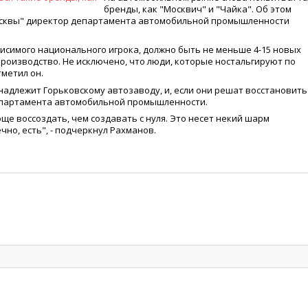
бренды, как "Москвич" и "Чайка". Об этом
осквы" директор департамента автомобильной промышленности
исимого национального игрока, должно быть не меньше 4-15 новых
производство. Не исключено, что люди, которые ностальгируют по
тметил он.
инадлежит Горьковскому автозаводу, и, если они решат восстановить
департамента автомобильной промышленности.
ще воссоздать, чем создавать с нуля. Это несет некий шарм
чно, есть", - подчеркнул Рахманов.