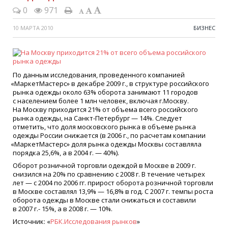
0
971
10 МАРТА 2010
БИЗНЕС
По данным исследования, проведенного компанией
«
МаркетМастерс» в декабре 2009 г., в структуре российского
рынка одежды около 63% оборота занимают 11 городов
с населением более 1 млн человек, включая г.Москву.
На Москву приходится 21% от объема всего российского
рынка одежды, на Санкт-Петербург — 14%. Следует
отметить, что доля московского рынка в объеме рынка
одежды России снижается
(
в 2006 г., по расчетам компании
«
МаркетМастерс» доля рынка одежды Москвы составляла
порядка 25,6%, а в 2004 г. — 40%).
Оборот розничной торговли одеждой в Москве в 2009 г.
снизился на 20% по сравнению с 2008 г. В течение четырех
лет — с 2004 по 2006 гг. прирост оборота розничной торговли
в Москве составлял 13,9% — 16,8% в год. С 2007 г. темпы роста
оборота одежды в Москве стали снижаться и составили
в 2007 г.- 15%, а в 2008 г. — 10%.
Источник:
«
РБК.Исследования рынков
»