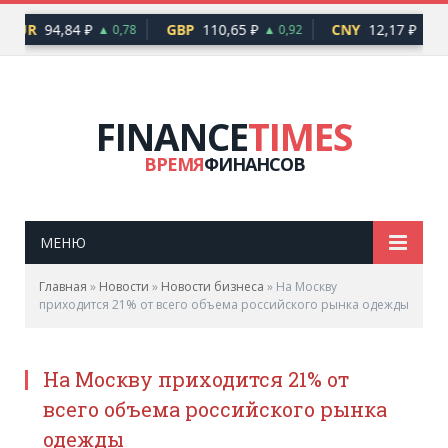
EUR
94,84 ₽
GBP
110,65 ₽
CNY
12,17 ₽
▲ 0,78
▲ 0,92
▲ 0,
FINANCE
TIMES
ВРЕМЯ
ФИНАНСОВ
МЕНЮ
Главная
»
Новости
»
Новости бизнеса
»
На Москву
приходится 21% от всего объема российского рынка одежды
На Москву приходится 21% от
всего объема российского рынка
одежды