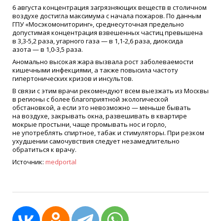
6 августа концентрация загрязняющих веществ в столичном
воздухе достигла максимума с начала пожаров. По данным
ГПУ
«
Мосэкомониторинг», среднесуточная предельно
допустимая концентрация взвешенных частиц превышена
в 3,3-5,2 раза, угарного газа — в 1,1-2,6 раза, диоксида
азота — в 1,0-3,5 раза.
Аномально высокая жара вызвала рост заболеваемости
кишечными инфекциями, а также повысила частоту
гипертонических кризов и инсультов.
В связи с этим врачи рекомендуют всем выезжать из Москвы
в регионы с более благоприятной экологической
обстановкой, а если это невозможно — меньше бывать
на воздухе, закрывать окна, развешивать в квартире
мокрые простыни, чаще промывать нос и горло,
не употреблять спиртное, табак и стимуляторы. При резком
ухудшении самочувствия следует незамедлительно
обратиться к врачу.
Источник:
medportal