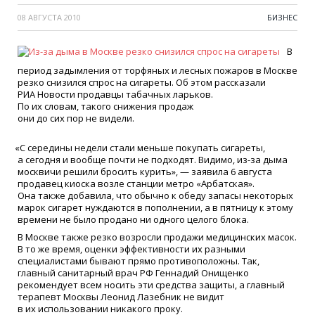
08 АВГУСТА 2010
БИЗНЕС
В
период задымления от торфяных и лесных пожаров в Москве
резко снизился спрос на сигареты. Об этом рассказали
РИА Новости продавцы табачных ларьков.
По их словам, такого снижения продаж
они до сих пор не видели.
«
С середины недели стали меньше покупать сигареты,
а сегодня и вообще почти не подходят. Видимо, из-за дыма
москвичи решили бросить курить», — заявила 6 августа
продавец киоска возле станции метро
«
Арбатская».
Она также добавила, что обычно к обеду запасы некоторых
марок сигарет нуждаются в пополнении, а в пятницу к этому
времени не было продано ни одного целого блока.
В Москве также резко возросли продажи медицинских масок.
В то же время, оценки эффективности их разными
специалистами бывают прямо противоположны. Так,
главный санитарный врач РФ Геннадий Онищенко
рекомендует всем носить эти средства защиты, а главный
терапевт Москвы Леонид Лазебник не видит
в их использовании никакого проку.