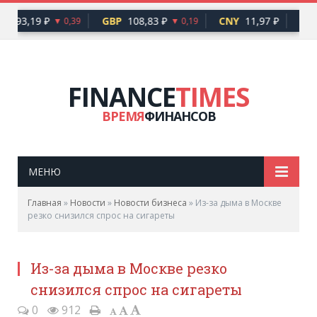
R
93,19 ₽
GBP
108,83 ₽
CNY
11,97 ₽
TRY
▼ 0,39
▼ 0,19
FINANCE
TIMES
ВРЕМЯ
ФИНАНСОВ
МЕНЮ
Главная
»
Новости
»
Новости бизнеса
»
Из-за дыма в Москве
резко снизился спрос на сигареты
Из-за дыма в Москве резко
снизился спрос на сигареты
0
912