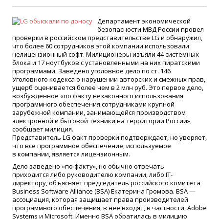
Департамент экономической
безопасности МВД России провел
проверки в российском представительстве LG и обнаружил,
что более 60 сотрудников этой компании использовали
нелицензионный софт. Милиционеры изъяли 44 системных
блока и 17 ноутбуков с установленными на них пиратскими
программами. Заведено уголовное дело по ст. 146
Уголовного кодекса о нарушении авторских и смежных прав,
ущерб оценивается более чем в 2 млн руб. Это первое дело,
возбужденное
«
по факту незаконного использования
программного обеспечения сотрудниками крупной
зарубежной компании, занимающейся производством
электронной и бытовой техники на территории России»,
сообщает милиция.
Представитель LG факт проверки подтверждает, но уверяет,
что все программное обеспечение, используемое
в компании, является лицензионным.
Дело заведено
«
по факту», но обычно отвечать
приходится либо руководителю компании, либо IT-
директору, объясняет председатель российского комитета
Business Software Alliance
(BSA
) Екатерина Громова. BSA —
ассоциация, которая защищает права производителей
программного обеспечения, в нее входят, в частности, Adobe
Systems и Microsoft. Именно BSA обратилась в милицию