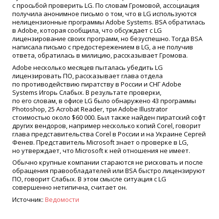
с просьбой проверить LG. По словам Громовой, ассоциация
получила анонимное письмо о том, что в LG используются
нелицензионные программы Adobe Systems. BSA обратилась
в Adobe, которая сообщила, что обсуждает с LG
лицензирование своих программ, но безуспешно. Тогда BSA
написала письмо с предостережением в LG, а не получив
ответа, обратилась в милицию, рассказывает Громова.
Adobe несколько месяцев пыталась убедить LG
лицензировать ПО, рассказывает глава отдела
по противодействию пиратству в России и СНГ Adobe
Systems Игорь Слабых. В результате проверки,
по его словам, в офисе LG было обнаружено 43 программы
Photoshop, 25 Acrobat Reader, три Adobe Illustrator
стоимостью около $60 000. Был также найден пиратский софт
других вендоров, например несколько копий Corel, говорит
глава представительства Corel в России и на Украине Сергей
Фенев. Представитель Microsoft знает о проверке в LG,
но утверждает, что Microsoft к ней отношения не имеет.
Обычно крупные компании стараются не рисковать и после
обращения правообладателей или BSA быстро лицензируют
ПО, говорит Слабых. В этом смысле ситуация с LG
совершенно нетипична, считает он.
Источник:
Ведомости