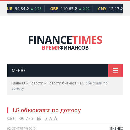
EUR
94,84 ₽
GBP
110,65 ₽
CNY
12,17 ₽
▲ 0,78
▲ 0,92
▲ 0
FINANCE
TIMES
ВРЕМЯ
ФИНАНСОВ
МЕНЮ
Главная
»
Новости
»
Новости бизнеса
»
LG обыскали по
доносу
LG обыскали по доносу
0
736
02 СЕНТЯБРЯ 2010
БИЗНЕС