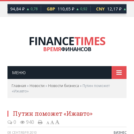
EUR
94,84 ₽
GBP
110,65 ₽
CNY
12,17 ₽
▲ 0,78
▲ 0,92
▲ 0,10
FINANCE
TIMES
ВРЕМЯ
ФИНАНСОВ
МЕНЮ
Главная
»
Новости
»
Новости бизнеса
»
Путин поможет
«Ижавто»
Путин поможет «Ижавто»
0
940
08 СЕНТЯБРЯ 2010
БИЗНЕС